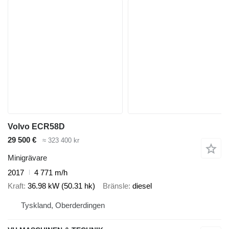
Volvo ECR58D
29 500 €
≈ 323 400 kr
Minigrävare
2017
4 771 m/h
Kraft
36.98 kW (50.31 hk)
Bränsle
diesel
Tyskland, Oberderdingen