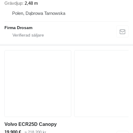
Grävdjup
2,48 m
Polen, Dąbrowa Tarnowska
Firma Drosam
Volvo ECR25D Canopy
19 900 €
≈ 218 200 kr