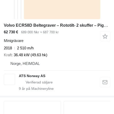
Volvo ECR58D Beltegraver – Rototilt- 2 skuffer – Pigghammer – Klype –
62 730 €
689 000 Nkr
≈ 687 700 kr
Minigrävare
2018
2 510 m/h
Kraft
36.48 kW (49.63 hk)
Norge, HEIMDAL
ATS Norway AS
9
år på Machineryline