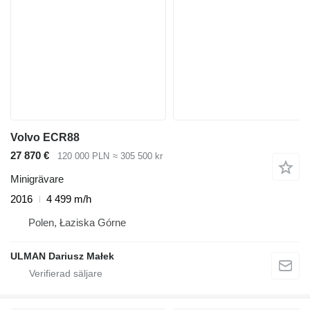
Volvo ECR88
27 870 €
120 000 PLN
≈ 305 500 kr
Minigrävare
2016
4 499 m/h
Polen, Łaziska Górne
ULMAN Dariusz Małek