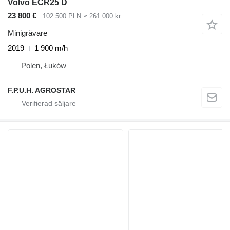
Volvo ECR25 D
23 800 €
102 500 PLN
≈ 261 000 kr
Minigrävare
2019
1 900 m/h
Polen, Łuków
F.P.U.H. AGROSTAR