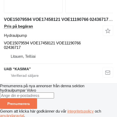
VOE15079594 VOE17458121 VOE11190766 02436717 hydraulpump till Volvo EW230C grävmaskin
Pris på begäran
Hydraulpump
VOE15079594 VOE17458121 VOE11190766
02436717
Litauen, Telšiai
UAB “KASIMA”
Prenumerera på nya annonser från denna sektion
hydraulpumpar
Volvo
Prenumerera
Genom att klicka här godkänner du vår
integritetspolicy
och
användaravtal
.