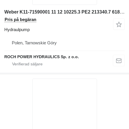
Weber K11-71590001 11 12 10225.3 PE2 213340.7 618465 hydraulpump till Volvo ABG 6870 asfaltläggare
Pris på begäran
Hydraulpump
Polen, Tarnowskie Góry
ROCH POWER HYDRAULICS Sp. z o.o.