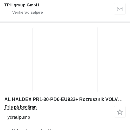
TPH group GmbH
AL HALDEX PR1-30-PD6-EU932+ Rozrusznik VOLVO hydraulpump till Volvo L220EV 2559 hjullastare
Pris på begäran
Hydraulpump