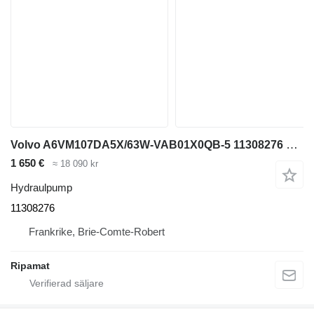
Volvo A6VM107DA5X/63W-VAB01X0QB-5 11308276 hydraulpump till Volvo L30 hjullastare
1 650 €
≈ 18 090 kr
Hydraulpump
11308276
Frankrike, Brie-Comte-Robert
Ripamat