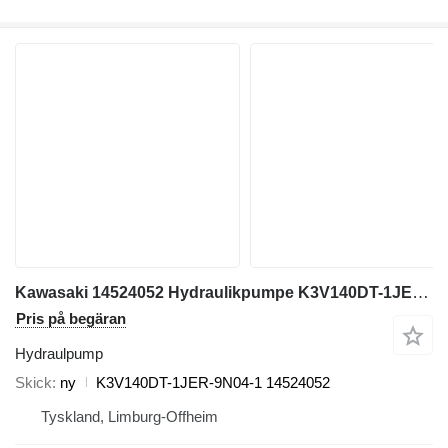
Kawasaki 14524052 Hydraulikpumpe K3V140DT-1JER-9N04-1, Volvo EC290B, Sams hydraulpump till Volvo EC290B grävmaskin
Pris på begäran
Hydraulpump
Skick
ny
K3V140DT-1JER-9N04-1 14524052
Tyskland, Limburg-Offheim