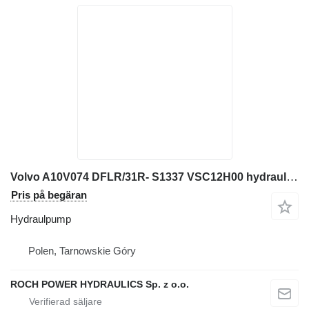
Volvo A10V074 DFLR/31R- S1337 VSC12H00 hydraulpump till Volvo BL70, BL70B, BL71, BL71B grävmaskin
Pris på begäran
Hydraulpump
Polen, Tarnowskie Góry
ROCH POWER HYDRAULICS Sp. z o.o.