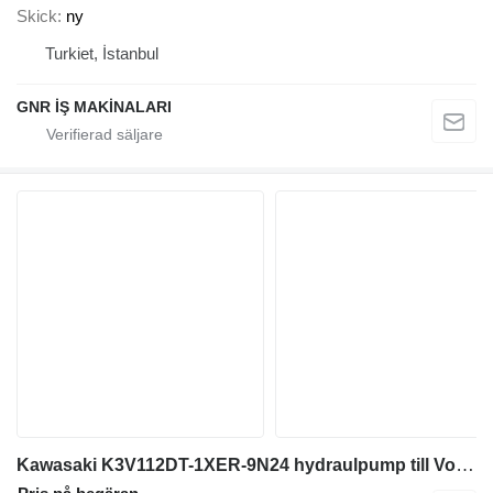
Skick
ny
Turkiet, İstanbul
GNR İŞ MAKİNALARI
Kawasaki K3V112DT-1XER-9N24 hydraulpump till Volvo grävmaskin