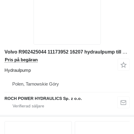
Volvo R902425044 11173952 16207 hydraulpump till Volvo L110F,L110E hjullastare
Pris på begäran
Hydraulpump
Polen, Tarnowskie Góry
ROCH POWER HYDRAULICS Sp. z o.o.