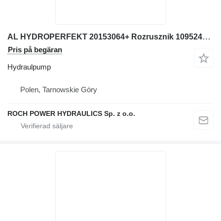
AL HYDROPERFEKT 20153064+ Rozrusznik 109524J hydraulpump till Volvo L180 hjullastare
Pris på begäran
Hydraulpump
Polen, Tarnowskie Góry
ROCH POWER HYDRAULICS Sp. z o.o.