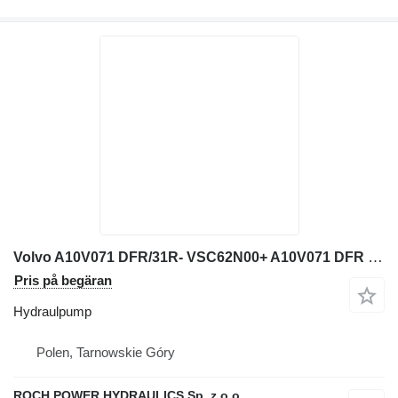
Volvo A10V071 DFR/31R- VSC62N00+ A10V071 DFR hydraulpump till Volvo hjullastare
Pris på begäran
Hydraulpump
Polen, Tarnowskie Góry
ROCH POWER HYDRAULICS Sp. z o.o.