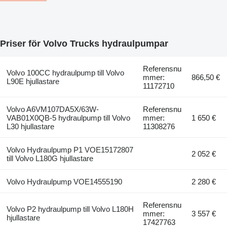
Priser för Volvo Trucks hydraulpumpar
Referensnu
Volvo 100CC hydraulpump till Volvo
mmer:
866,50 €
L90E hjullastare
11172710
Volvo A6VM107DA5X/63W-
Referensnu
VAB01X0QB-5 hydraulpump till Volvo
mmer:
1 650 €
L30 hjullastare
11308276
Volvo Hydraulpump P1 VOE15172807
2 052 €
till Volvo L180G hjullastare
Volvo Hydraulpump VOE14555190
2 280 €
Referensnu
Volvo P2 hydraulpump till Volvo L180H
mmer:
3 557 €
hjullastare
17427763