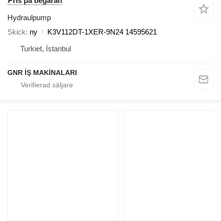
Pris på begäran
Hydraulpump
Skick
ny
K3V112DT-1XER-9N24 14595621
Turkiet, İstanbul
GNR İŞ MAKİNALARI