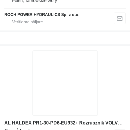
Polen, Tarnowskie Góry
ROCH POWER HYDRAULICS Sp. z o.o.
AL HALDEX PR1-30-PD6-EU932+ Rozrusznik VOLVO hydraulpump till Volvo L180 hjullastare