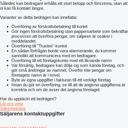
Således kan bedragare erhålla ett stort belopp och försvinna, utan att
ni kan få kontakt längre.
Varianter av detta bedrägeri kan innefatta:
Överföring av förskottsbetalning till kortet
Gör ingen förskottsbetalning utan pappersarbete som bekräftar
processen att överföra pengar, om säljaren är osäker i
meddelandet.
Överföring till "Trustee"-kontot
En sådan förfrågan borde vara alarmerande, du kommer
sannolikt att kommunicera med en bedragare.
Överföring till ett företagskonto med ett liknande namn
Var försiktig, bedragare kan dölja sig som kända företag, och
gör små ändringar av namnet. Överför inte pengar om
företagets namn är i tvivel.
Byte av egna uppgifter i fakturan till ett verkligt företag
Innan du gör en överföring, se till att de angivna uppgifterna är
korrekta och om de avser det angivna företaget.
Har du upptäckt ett bedrägeri?
Låt oss veta
Säkerhetstips
Säljarens kontaktuppgifter