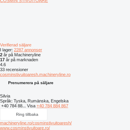
COSMIN STIVUITOARE
Verifierad säljare
I lager:
2287 annonser
2
år på Machineryline
17
år på marknaden
4.6
33 recensioner
cosminstivuitoaresh.machineryline.ro
Prenumerera på säljare
Silvia
Språk:
Tyska, Rumänska, Engelska
+40 784 88...
Visa
+40 784 884 867
Ring tillbaka
machineryline.ro/cosminstivuitoaresh/
www.cosminstivuitoare.ro/