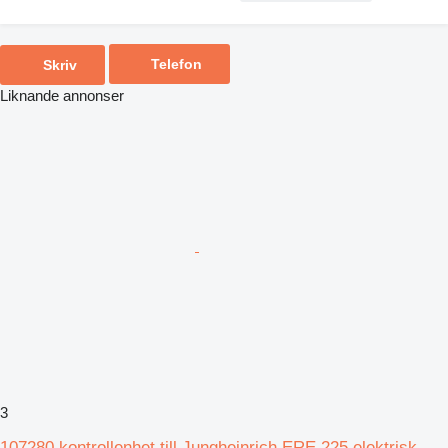
Telefon
Skriv
Liknande annonser
3
107280 kontrollenhet till Jungheinrich ERE 225 elektrisk