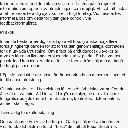
kommunicerar med den riktiga säljaren. Ta reda på så mycket
information om ägaren av utrustningen som möjligt. Ett sätt att fuska
är att representera dig själv som ett riktigt företag. Vid misstanke,
informera oss om detta för ytterligare kontroll, via
feedbackformuläret.
Priskoll
Innan du bestämmer dig för att göra ett köp, granska noga flera
försäljningserbjudanden för att förstå den genomsnittliga kostnaden
för din utvalda utrustning. Om priset på erbjudandet du tycker är
mycket lägre än liknande erbjudanden, tänk på det. En betydande
prisskillnad kan indikera dolda fel eller försök från säljaren att begå
bedrägliga handlingar.
Köp inte produkter där priset är för annorlunda än genomsnittspriset
för liknande utrustning.
Ge inte samtycke till tvivelaktiga löften och förbetalda varor. Om du
är osäker, var inte rädd för att klargöra detaljer, be om ytterligare
fotografier och dokument för utrustning, kontrollera dokumentens
äkthet, ställ frågor.
Tvivelaktig förskottsbetalning
Den vanligaste typen av bedrägeri. Oärliga säljare kan begära en
viss förskottsbetalning för att "boka" din rätt att köpa utrustning.