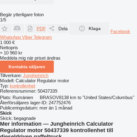
Begär ytterligare foton
1/5
PDF
Dela
Klaga
Facebook
WhatsApp
Viber
Telegram
1 000 €
Nettopris
≈ 10 960 kr
Meddela mig när priset ändras
Kontakta säljaren
Tillverkare:
Jungheinrich
Modell:
Calculator Regulator motor
Typ:
kontrollenhet
Referensnummer:
50437339
Plats:
Rumänien
BRASOV
8138 km to "United States/Columbus"
Återförsäljares lager-ID:
247752476
Publiceringsdatum:
mer än 1 månad
Skick
Skick:
begagnade
Mer information — Jungheinrich Calculator
Regulator motor 50437339 kontrollenhet till
dieseldriven gaffeltruck