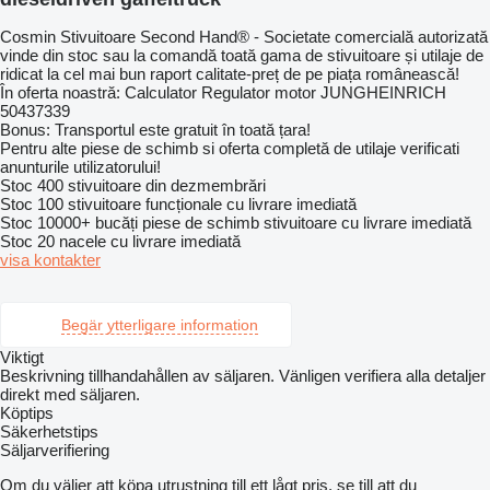
Cosmin Stivuitoare Second Hand® - Societate comercială autorizată
vinde din stoc sau la comandă toată gama de stivuitoare și utilaje de
ridicat la cel mai bun raport calitate-preț de pe piața românească!
În oferta noastră: Calculator Regulator motor JUNGHEINRICH
50437339
Bonus: Transportul este gratuit în toată țara!
Pentru alte piese de schimb si oferta completă de utilaje verificati
anunturile utilizatorului!
Stoc 400 stivuitoare din dezmembrări
Stoc 100 stivuitoare funcționale cu livrare imediată
Stoc 10000+ bucăți piese de schimb stivuitoare cu livrare imediată
Stoc 20 nacele cu livrare imediată
visa kontakter
Begär ytterligare information
Viktigt
Beskrivning tillhandahållen av säljaren. Vänligen verifiera alla detaljer
direkt med säljaren.
Köptips
Säkerhetstips
Säljarverifiering
Om du väljer att köpa utrustning till ett lågt pris, se till att du