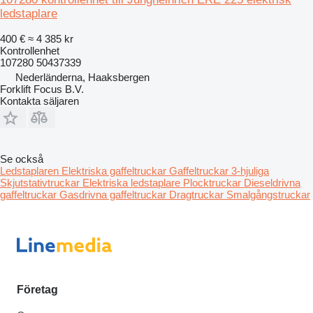
ledstaplare
400 €
≈ 4 385 kr
Kontrollenhet
107280 50437339
Nederländerna, Haaksbergen
Forklift Focus B.V.
Kontakta säljaren
Se också
Ledstaplaren
Elektriska gaffeltruckar
Gaffeltruckar 3-hjuliga
Skjutstativtruckar
Elektriska ledstaplare
Plocktruckar
Dieseldrivna
gaffeltruckar
Gasdrivna gaffeltruckar
Dragtruckar
Smalgångstruckar
Företag