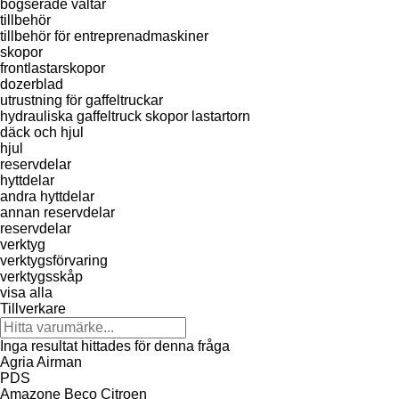
bogserade vältar
tillbehör
tillbehör för entreprenadmaskiner
skopor
frontlastarskopor
dozerblad
utrustning för gaffeltruckar
hydrauliska gaffeltruck skopor
lastartorn
däck och hjul
hjul
reservdelar
hyttdelar
andra hyttdelar
annan reservdelar
reservdelar
verktyg
verktygsförvaring
verktygsskåp
visa alla
Tillverkare
Inga resultat hittades för denna fråga
Agria
Airman
PDS
Amazone
Beco
Citroen