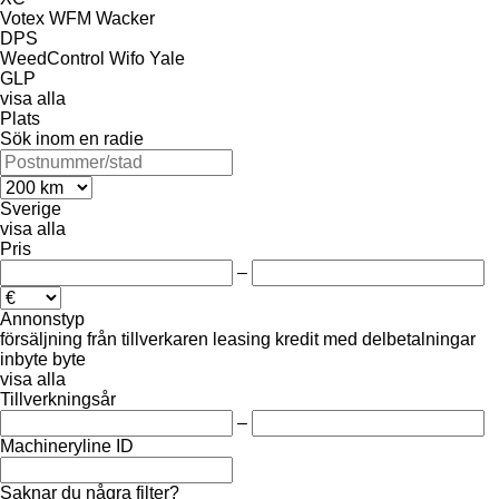
Votex
WFM
Wacker
DPS
WeedControl
Wifo
Yale
GLP
visa alla
Plats
Sök inom en radie
Sverige
visa alla
Pris
–
Annonstyp
försäljning
från tillverkaren
leasing
kredit
med delbetalningar
inbyte
byte
visa alla
Tillverkningsår
–
Machineryline ID
Saknar du några filter?