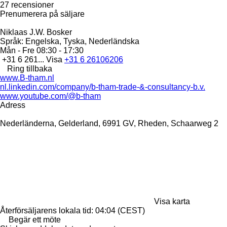
27 recensioner
Prenumerera på säljare
Niklaas J.W. Bosker
Språk:
Engelska, Tyska, Nederländska
Mån - Fre
08:30 - 17:30
+31 6 261...
Visa
+31 6 26106206
Ring tillbaka
www.B-tham.nl
nl.linkedin.com/company/b-tham-trade-&-consultancy-b.v.
www.youtube.com/@b-tham
Adress
Nederländerna, Gelderland, 6991 GV, Rheden, Schaarweg 2
Visa karta
Återförsäljarens lokala tid: 04:04 (CEST)
Begär ett möte