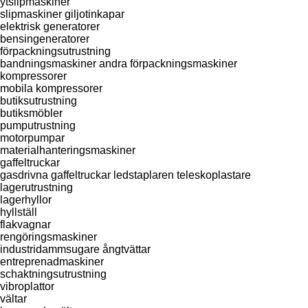
ytslipmaskiner
slipmaskiner
giljotinkapar
elektrisk generatorer
bensingeneratorer
förpackningsutrustning
bandningsmaskiner
andra förpackningsmaskiner
kompressorer
mobila kompressorer
butiksutrustning
butiksmöbler
pumputrustning
motorpumpar
materialhanteringsmaskiner
gaffeltruckar
gasdrivna gaffeltruckar
ledstaplaren
teleskoplastare
lagerutrustning
lagerhyllor
hyllställ
flakvagnar
rengöringsmaskiner
industridammsugare
ångtvättar
entreprenadmaskiner
schaktningsutrustning
vibroplattor
vältar