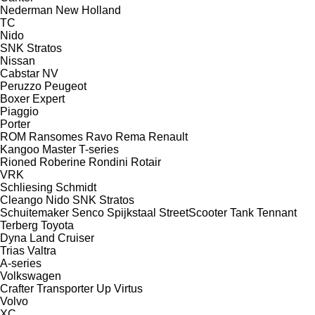
Nederman
New Holland
TC
Nido
SNK
Stratos
Nissan
Cabstar
NV
Peruzzo
Peugeot
Boxer
Expert
Piaggio
Porter
ROM
Ransomes
Ravo
Rema
Renault
Kangoo
Master
T-series
Rioned
Roberine
Rondini
Rotair
VRK
Schliesing
Schmidt
Cleango
Nido
SNK
Stratos
Schuitemaker
Senco
Spijkstaal
StreetScooter
Tank
Tennant
Terberg
Toyota
Dyna
Land Cruiser
Trias
Valtra
A-series
Volkswagen
Crafter
Transporter
Up
Virtus
Volvo
XC