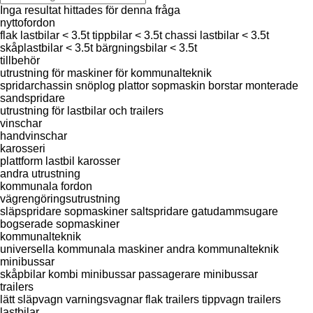
Inga resultat hittades för denna fråga
nyttofordon
flak lastbilar < 3.5t
tippbilar < 3.5t
chassi lastbilar < 3.5t
skåplastbilar < 3.5t
bärgningsbilar < 3.5t
tillbehör
utrustning för maskiner för kommunalteknik
spridarchassin
snöplog plattor
sopmaskin borstar
monterade
sandspridare
utrustning för lastbilar och trailers
vinschar
handvinschar
karosseri
plattform lastbil karosser
andra utrustning
kommunala fordon
vägrengöringsutrustning
släpspridare
sopmaskiner
saltspridare
gatudammsugare
bogserade sopmaskiner
kommunalteknik
universella kommunala maskiner
andra kommunalteknik
minibussar
skåpbilar
kombi minibussar
passagerare minibussar
trailers
lätt släpvagn
varningsvagnar
flak trailers
tippvagn trailers
lastbilar