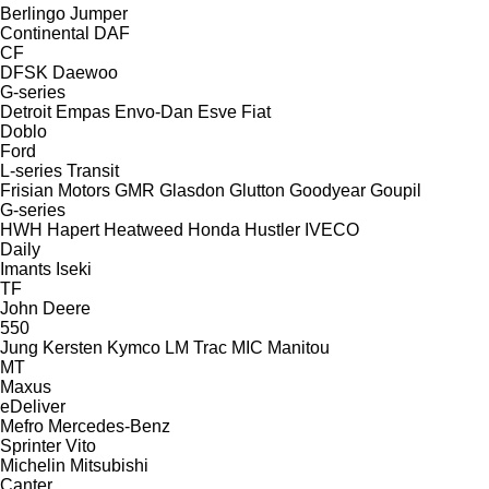
Berlingo
Jumper
Continental
DAF
CF
DFSK
Daewoo
G-series
Detroit
Empas
Envo-Dan
Esve
Fiat
Doblo
Ford
L-series
Transit
Frisian Motors
GMR
Glasdon
Glutton
Goodyear
Goupil
G-series
HWH
Hapert
Heatweed
Honda
Hustler
IVECO
Daily
Imants
Iseki
TF
John Deere
550
Jung
Kersten
Kymco
LM Trac
MIC
Manitou
MT
Maxus
eDeliver
Mefro
Mercedes-Benz
Sprinter
Vito
Michelin
Mitsubishi
Canter