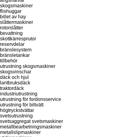
ängsharvar
skogsmaskiner
flishuggar
billet av hay
slåttermaskiner
rotorslåtter
bevattning
skottkärresprutor
reservdelar
bränslesystem
bränsletankar
tillbehör
utrustning skogsmaskiner
skogsvinschar
däck och hjul
lantbruksdäck
traktordäck
industriutrustning
utrustning för fordonsservice
utrustning för biltvätt
högtryckstvättar
svetsutrustning
svetsaggregat
svetsmaskiner
metallbearbetningsmaskiner
metallslipmaskiner