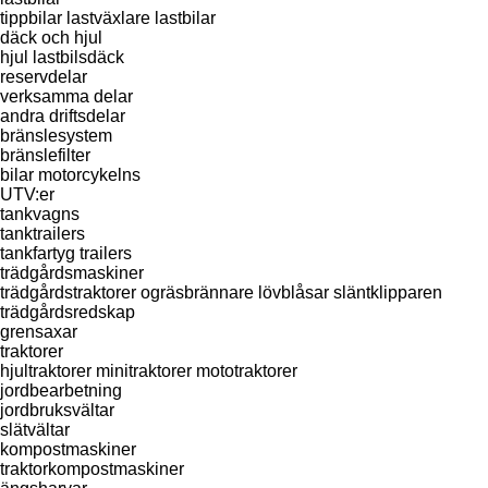
tippbilar
lastväxlare lastbilar
däck och hjul
hjul
lastbilsdäck
reservdelar
verksamma delar
andra driftsdelar
bränslesystem
bränslefilter
bilar
motorcykelns
UTV:er
tankvagns
tanktrailers
tankfartyg trailers
trädgårdsmaskiner
trädgårdstraktorer
ogräsbrännare
lövblåsar
släntklipparen
trädgårdsredskap
grensaxar
traktorer
hjultraktorer
minitraktorer
mototraktorer
jordbearbetning
jordbruksvältar
slätvältar
kompostmaskiner
traktorkompostmaskiner