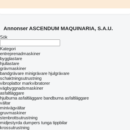
Annonser ASCENDUM MAQUINARIA, S.A.U.
Sök
Kategori
entreprenadmaskiner
bygglastare
hjullastare
grävmaskiner
bandgrävare
minigrävare
hjulgrävare
schaktningsutrustning
vibroplattor
markvibratorer
vägbyggnadsmaskiner
asfaltläggare
hjulburna asfaltläggare
bandburna asfaltläggare
vältar
minivägvältar
gruvmaskiner
stenbrottsutrustning
midjestyrda dumpers
tunga tippbilar
krossutrustning