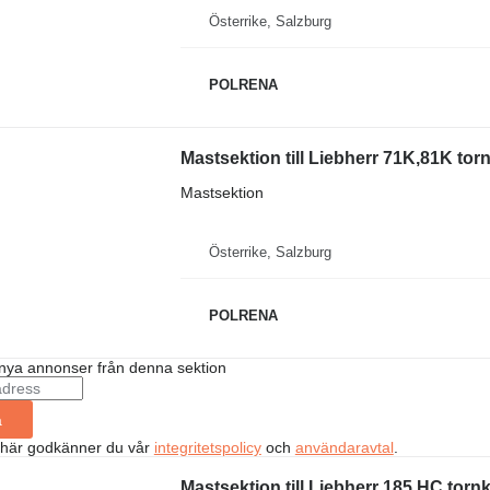
Österrike, Salzburg
POLRENA
Mastsektion till Liebherr 71K,81K tor
Mastsektion
Österrike, Salzburg
POLRENA
nya annonser från denna sektion
a
 här godkänner du vår
integritetspolicy
och
användaravtal
.
Mastsektion till Liebherr 185 HC torn