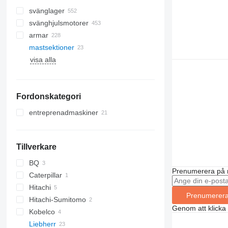
svänglager
svänghjulsmotorer
armar
mastsektioner
visa alla
Fordonskategori
entreprenadmaskiner
kranar
bandgående kranar
Tillverkare
mobilkranar
terrängkranar
BQ
Prenumerera på 
tornkranar
Caterpillar
Hitachi
AC
Prenumerer
Hitachi-Sumitomo
KH
Genom att klicka
Kobelco
SCX
Liebherr
7065
KMK