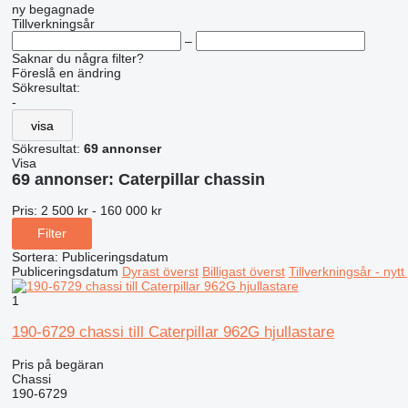
ny
begagnade
Tillverkningsår
–
Saknar du några filter?
Föreslå en ändring
Sökresultat:
-
visa
Sökresultat:
69 annonser
Visa
69 annonser:
Caterpillar chassin
Pris:
2 500 kr - 160 000 kr
Filter
Sortera
:
Publiceringsdatum
Publiceringsdatum
Dyrast överst
Billigast överst
Tillverkningsår - nyt
1
190-6729 chassi till Caterpillar 962G hjullastare
Pris på begäran
Chassi
190-6729