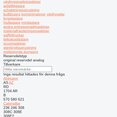
vägbyggnadsmaskiner
asfaltläggare
schaktningsutrustning
bulldozers
komprimatorer
väghyvelar
bygglastare
hjullastare
minilastare
andra entreprenadmaskiner
materialhanteringsmaskiner
gaffeltruckar
teleskoplastare
gruvmaskiner
stenbrottsutrustning
midjestyrda dumpers
Reservdelstyp
original reservdel
analog
Tillverkare
Inga resultat hittades för denna fråga
Ahlmann
AS
AZ
RD
1704
AR
B
570
580
621
Caterpillar
236
246
308
308C
308E
308E2