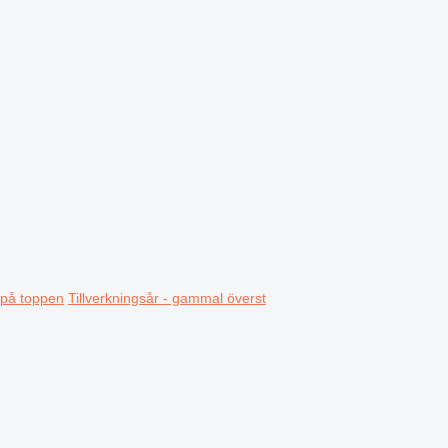
t på toppen
Tillverkningsår - gammal överst