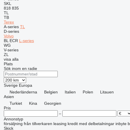
SKL
818
835
TL
TB
Terex
A-series
TL
D-series
Volvo
BL
ECR
L-series
WG
V-series
ZL
visa alla
Plats
Sök inom en radie
Sverige
Europa
Nederländerna
Belgien
Italien
Polen
Litauen
Asien
Turkiet
Kina
Georgien
Pris
–
Annonstyp
försäljning
från tillverkaren
leasing
kredit
med delbetalningar
inbyte
b
Skick