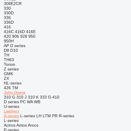
308E2CR
330
330D
336
336D
416
416C
416D
416E
420
906
928
950
950H
AP
D series
D8
D10
TH
TH63
Torion
Z series
GMK
ZX
HL-series
426
TM
John Deere
310 G
310 J
310 K
333 G
410
D series
PC
WA
WB
U-series
Liebherr
A-series
L-series
LH
LTM
PR
R-series
L-series
Actros
Antos
Arocs
P-series