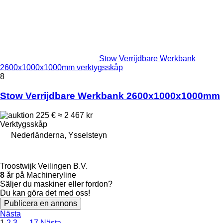
Stow Verrijdbare Werkbank
2600x1000x1000mm verktygsskåp
8
Stow Verrijdbare Werkbank 2600x1000x1000mm
225 €
≈ 2 467 kr
Verktygsskåp
Nederländerna, Ysselsteyn
Troostwijk Veilingen B.V.
8
år på Machineryline
Säljer du maskiner eller fordon?
Du kan göra det med oss!
Publicera en annons
Nästa
1
2
3
…
17
Nästa