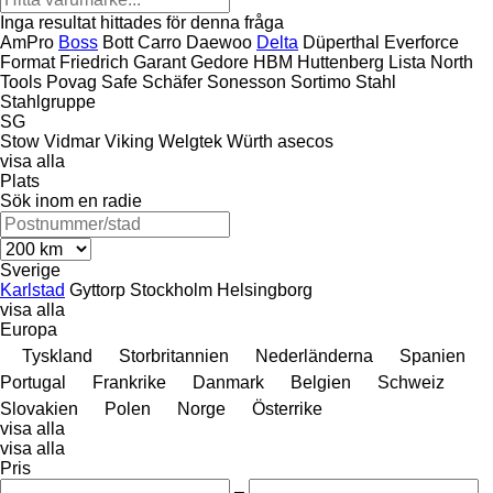
Inga resultat hittades för denna fråga
AmPro
Boss
Bott
Carro
Daewoo
Delta
Düperthal
Everforce
Format
Friedrich
Garant
Gedore
HBM
Huttenberg
Lista
North
Tools
Povag
Safe
Schäfer
Sonesson
Sortimo
Stahl
Stahlgruppe
SG
Stow
Vidmar
Viking
Welgtek
Würth
asecos
visa alla
Plats
Sök inom en radie
Sverige
Karlstad
Gyttorp
Stockholm
Helsingborg
visa alla
Europa
Tyskland
Storbritannien
Nederländerna
Spanien
Portugal
Frankrike
Danmark
Belgien
Schweiz
Slovakien
Polen
Norge
Österrike
visa alla
visa alla
Pris
–