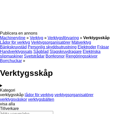
Publicera en annons
Machineryline
»
Verktyg
»
Verktygsförvaring
»
Verktygsskåp
Lådor för verktyg
Verktygsorganisatörer
Mätverktyg
Bänkskruvstäd
Personlig skyddsutrustning
Elektroder
Fräsar
Handverktygssats
Sågblad
Slagskruvdragare
Elektriska
slipmaskiner
Svetstrådar
Borrkronor
Rengöringsskivor
Borrchuckar
»
Verktygsskåp
Kategori
verktygsskåp
lådor för verktyg
verktygsorganisatörer
verktygsväskor
verktygsbälten
visa alla
Tillverkare