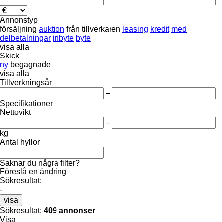
Annonstyp
försäljning
auktion
från tillverkaren
leasing
kredit
med
delbetalningar
inbyte
byte
visa alla
Skick
ny
begagnade
visa alla
Tillverkningsår
–
Specifikationer
Nettovikt
–
kg
Antal hyllor
Saknar du några filter?
Föreslå en ändring
Sökresultat:
-
visa
Sökresultat:
409 annonser
Visa