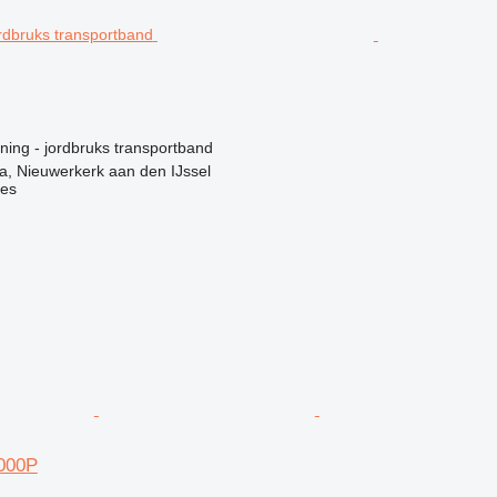
ning - jordbruks transportband
, Nieuwerkerk aan den IJssel
nes
000P