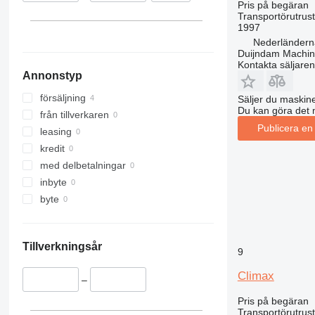
Pris på begäran
Transportörutrust
1997
Nederländerna
Duijndam Machi
Kontakta säljaren
Annonstyp
försäljning
Säljer du maskine
Du kan göra det 
från tillverkaren
Publicera en
leasing
kredit
med delbetalningar
inbyte
byte
Tillverkningsår
9
Climax
–
Pris på begäran
Transportörutrust