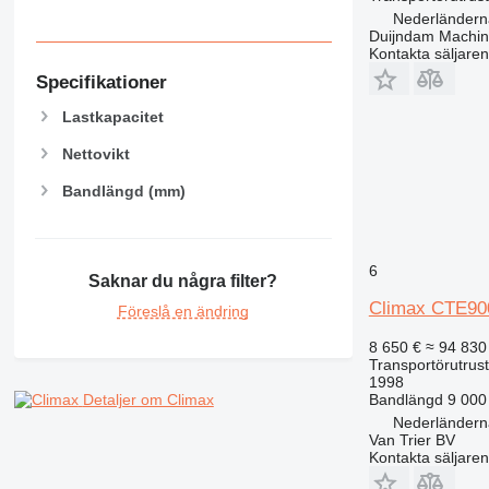
Nederländerna
Duijndam Machi
Kontakta säljaren
Specifikationer
Lastkapacitet
Nettovikt
Bandlängd (mm)
6
Saknar du några filter?
Climax CTE900
Föreslå en ändring
8 650 €
≈ 94 830
Transportörutrust
1998
Bandlängd
9 00
Detaljer om Climax
Nederländern
Van Trier BV
Kontakta säljaren