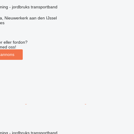
ning - jordbruks transportband
, Nieuwerkerk aan den IJssel
nes
r eller fordon?
med oss!
 annons
ning - jordbruks transportband