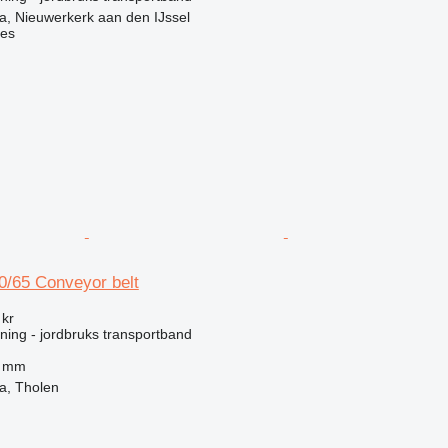
, Nieuwerkerk aan den IJssel
nes
/65 Conveyor belt
 kr
ning - jordbruks transportband
0 mm
a, Tholen