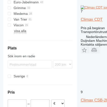
Euro-Jabelmann
Grimme
7
Miedema
SE
Climax CDT
Van Trier
SL
LBV
Viscon
MC
Pris på begäran
visa alla
SB
W-series
Transportörutrust
Nederländerna
Duijndam Machi
Kontakta säljaren
Plats
Sök inom en radie
Sverige
9
Pris
Climax CSB-2
–