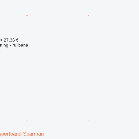
≈ 27,36 €
ning - rullbana
o
sportband Sparman