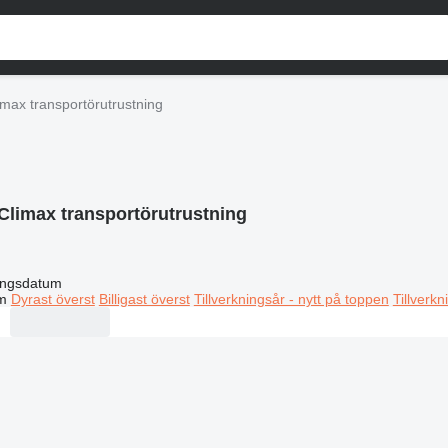
imax transportörutrustning
Climax transportörutrustning
ingsdatum
m
Dyrast överst
Billigast överst
Tillverkningsår - nytt på toppen
Tillverk