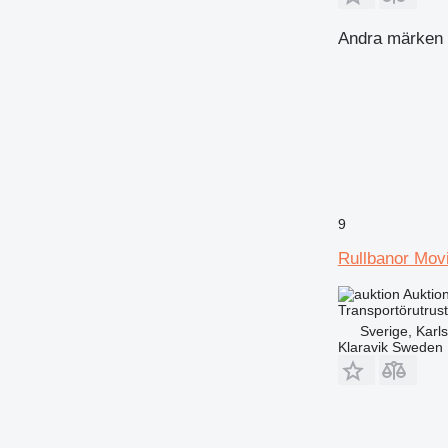
Andra märken i
9
Rullbanor Movi
Auktio
Transportörutrust
Sverige, Karl
Klaravik Sweden