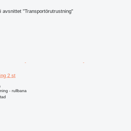
 avsnittet "Transportörutrustning"
ng 2 st
n
ning - rullbana
stad