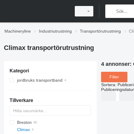
Machineryline
Industriutrustning
Transportörutrustning
Cl
Climax transportörutrustning
4 annonser:
Kategori
Filter
jordbruks transportband
Sortera
:
Publicer
Publiceringsdatu
Tillverkare
Breston
BM
Climax