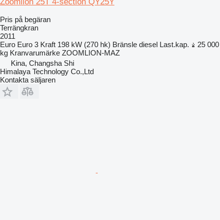
Zoomlion 25T 4-section QY25Y
Pris på begäran
Terrängkran
2011
Euro
Euro 3
Kraft
198 kW (270 hk)
Bränsle
diesel
Last.kap.
25 000
kg
Kranvarumärke
ZOOMLION-MAZ
Kina, Changsha Shi
Himalaya Technology Co.,Ltd
Kontakta säljaren