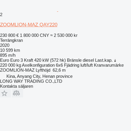
2
ZOOMLION-MAZ QAY220
230 800 €
1 800 000 CNY
≈ 2 530 000 kr
Terrängkran
2020
10 599 km
895 m/h
Euro
Euro 3
Kraft
420 kW (572 hk)
Bränsle
diesel
Last.kap.
220 000 kg
Axelkonfiguration
6x6
Fjädring
luft/luft
Kranvarumärke
ZOOMLION-MAZ
Lyfthöjd
62,6 m
Kina, Anyang City, Henan province
LONG WAY TRADING CO.,LTD
Kontakta säljaren