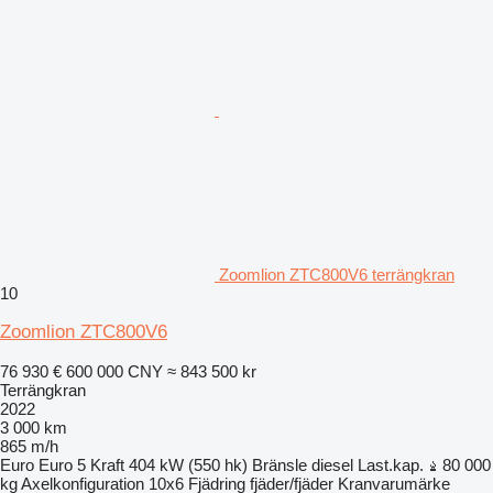
Zoomlion ZTC800V6 terrängkran
10
Zoomlion ZTC800V6
76 930 €
600 000 CNY
≈ 843 500 kr
Terrängkran
2022
3 000 km
865 m/h
Euro
Euro 5
Kraft
404 kW (550 hk)
Bränsle
diesel
Last.kap.
80 000
kg
Axelkonfiguration
10x6
Fjädring
fjäder/fjäder
Kranvarumärke