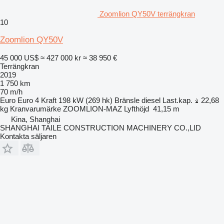
Zoomlion QY50V terrängkran
10
Zoomlion QY50V
45 000 US$
≈ 427 000 kr
≈ 38 950 €
Terrängkran
2019
1 750 km
70 m/h
Euro
Euro 4
Kraft
198 kW (269 hk)
Bränsle
diesel
Last.kap.
22,68
kg
Kranvarumärke
ZOOMLION-MAZ
Lyfthöjd
41,15 m
Kina, Shanghai
SHANGHAI TAILE CONSTRUCTION MACHINERY CO.,LID
Kontakta säljaren