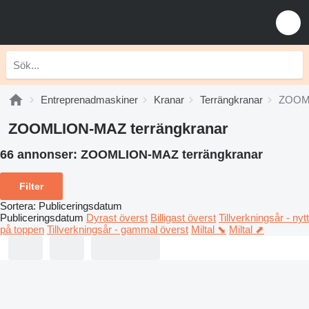
Entreprenadmaskiner
Kranar
Terrängkranar
ZOOML
ZOOMLION-MAZ terrängkranar
66 annonser:
ZOOMLION-MAZ terrängkranar
Filter
Sortera
:
Publiceringsdatum
Publiceringsdatum
Dyrast överst
Billigast överst
Tillverkningsår - nytt
på toppen
Tillverkningsår - gammal överst
Miltal ⬊
Miltal ⬈