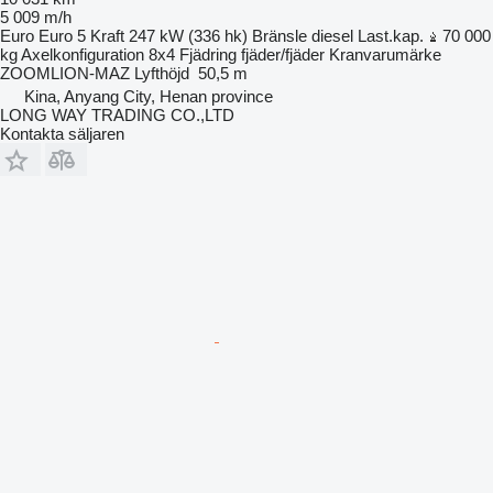
5 009 m/h
Euro
Euro 5
Kraft
247 kW (336 hk)
Bränsle
diesel
Last.kap.
70 000
kg
Axelkonfiguration
8x4
Fjädring
fjäder/fjäder
Kranvarumärke
ZOOMLION-MAZ
Lyfthöjd
50,5 m
Kina, Anyang City, Henan province
LONG WAY TRADING CO.,LTD
Kontakta säljaren