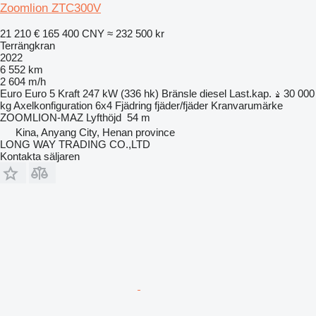
Zoomlion ZTC300V
21 210 €
165 400 CNY
≈ 232 500 kr
Terrängkran
2022
6 552 km
2 604 m/h
Euro
Euro 5
Kraft
247 kW (336 hk)
Bränsle
diesel
Last.kap.
30 000
kg
Axelkonfiguration
6x4
Fjädring
fjäder/fjäder
Kranvarumärke
ZOOMLION-MAZ
Lyfthöjd
54 m
Kina, Anyang City, Henan province
LONG WAY TRADING CO.,LTD
Kontakta säljaren