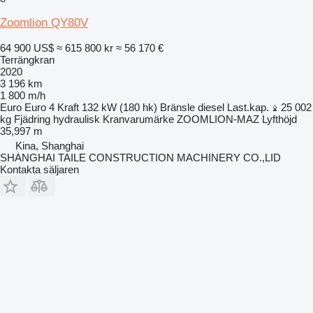
Zoomlion QY80V
64 900 US$
≈ 615 800 kr
≈ 56 170 €
Terrängkran
2020
3 196 km
1 800 m/h
Euro
Euro 4
Kraft
132 kW (180 hk)
Bränsle
diesel
Last.kap.
25 002
kg
Fjädring
hydraulisk
Kranvarumärke
ZOOMLION-MAZ
Lyfthöjd
35,997 m
Kina, Shanghai
SHANGHAI TAILE CONSTRUCTION MACHINERY CO.,LID
Kontakta säljaren