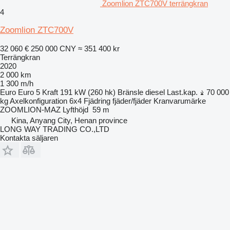
Zoomlion ZTC700V terrängkran
4
Zoomlion ZTC700V
32 060 €
250 000 CNY
≈ 351 400 kr
Terrängkran
2020
2 000 km
1 300 m/h
Euro
Euro 5
Kraft
191 kW (260 hk)
Bränsle
diesel
Last.kap.
70 000
kg
Axelkonfiguration
6x4
Fjädring
fjäder/fjäder
Kranvarumärke
ZOOMLION-MAZ
Lyfthöjd
59 m
Kina, Anyang City, Henan province
LONG WAY TRADING CO.,LTD
Kontakta säljaren