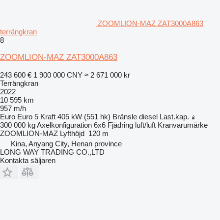
ZOOMLION-MAZ ZAT3000A863
terrängkran
8
ZOOMLION-MAZ ZAT3000A863
243 600 €
1 900 000 CNY
≈ 2 671 000 kr
Terrängkran
2022
10 595 km
957 m/h
Euro
Euro 5
Kraft
405 kW (551 hk)
Bränsle
diesel
Last.kap.
300 000 kg
Axelkonfiguration
6x6
Fjädring
luft/luft
Kranvarumärke
ZOOMLION-MAZ
Lyfthöjd
120 m
Kina, Anyang City, Henan province
LONG WAY TRADING CO.,LTD
Kontakta säljaren