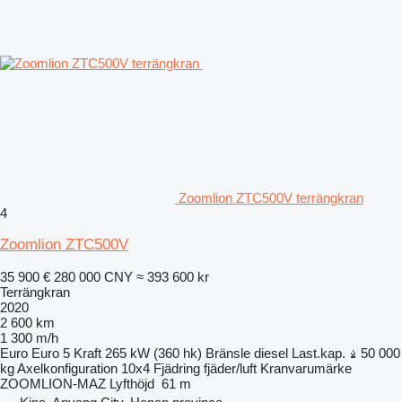
Zoomlion ZTC500V terrängkran
4
Zoomlion ZTC500V
35 900 €
280 000 CNY
≈ 393 600 kr
Terrängkran
2020
2 600 km
1 300 m/h
Euro
Euro 5
Kraft
265 kW (360 hk)
Bränsle
diesel
Last.kap.
50 000
kg
Axelkonfiguration
10x4
Fjädring
fjäder/luft
Kranvarumärke
ZOOMLION-MAZ
Lyfthöjd
61 m