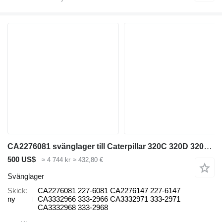
CA2276081 svänglager till Caterpillar 320C 320D 320CL grävmaskin
500 US$
≈ 4 744 kr
≈ 432,80 €
Svänglager
Skick
CA2276081 227-6081 CA2276147 227-6147
ny
CA3332966 333-2966 CA3332971 333-2971
CA3332968 333-2968