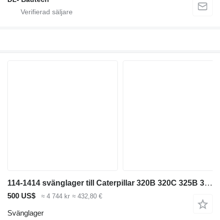
114-1414 svänglager till Caterpillar 320B 320C 325B 325C 330B 330C 330D 315D grävmaskin
500 US$
≈ 4 744 kr
≈ 432,80 €
Svänglager