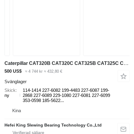
Caterpillar CAT320B CAT320C CAT325B CAT325C CAT330B CAT330C CAT330D CAT315D 114-1414 svänglager till Caterpillar CAT320B CAT320C CAT325B CAT325C CAT330B CAT330C CAT330D CAT315D CAT320C CAT390F CAT365C CB564D CAT307.5 grävmaskin
500 US$
≈ 4 744 kr
≈ 432,80 €
Svänglager
Skick
114-1414 227-6082 199-4483 227-6087 199-
ny
2868 227-6089 229-1080 227-6081 227-6099
353-0598 185-5622...
Kina
Hefei King Slewing Bearing Technology Co.,Ltd