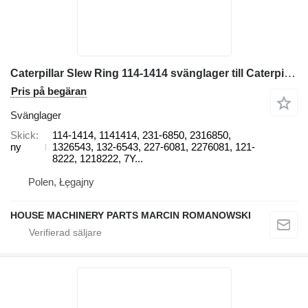
Caterpillar Slew Ring 114-1414 svänglager till Caterpillar 320, 320C, 320B, 320D, 320E, 320L grävmaskin
Pris på begäran
Svänglager
Skick
114-1414, 1141414, 231-6850, 2316850,
ny
1326543, 132-6543, 227-6081, 2276081, 121-
8222, 1218222, 7Y...
Polen, Łęgajny
HOUSE MACHINERY PARTS MARCIN ROMANOWSKI