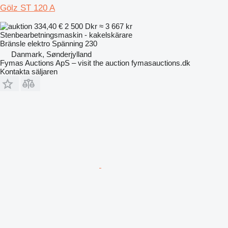
Gölz ST 120 A
334,40 €
2 500 Dkr
≈ 3 667 kr
Stenbearbetningsmaskin - kakelskärare
Bränsle
elektro
Spänning
230
Danmark, Sønderjylland
Fymas Auctions ApS – visit the auction fymasauctions.dk
Kontakta säljaren