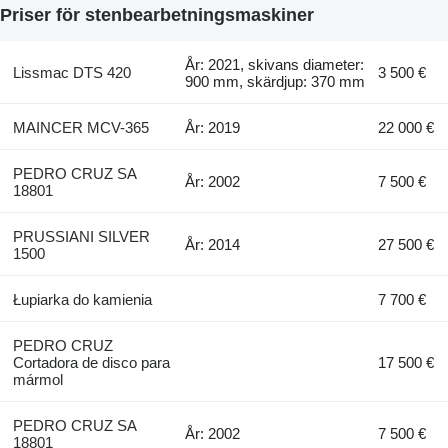
Priser för stenbearbetningsmaskiner
År: 2021, skivans diameter:
Lissmac DTS 420
3 500 €
900 mm, skärdjup: 370 mm
MAINCER MCV-365
År: 2019
22 000 €
PEDRO CRUZ SA
År: 2002
7 500 €
18801
PRUSSIANI SILVER
År: 2014
27 500 €
1500
Łupiarka do kamienia
7 700 €
PEDRO CRUZ
Cortadora de disco para
17 500 €
mármol
PEDRO CRUZ SA
År: 2002
7 500 €
18801