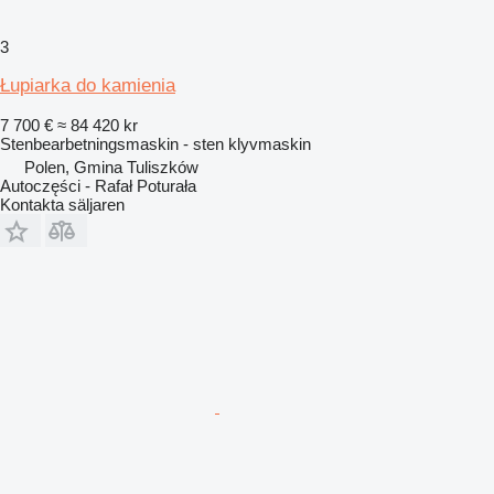
3
Łupiarka do kamienia
7 700 €
≈ 84 420 kr
Stenbearbetningsmaskin - sten klyvmaskin
Polen, Gmina Tuliszków
Autoczęści - Rafał Poturała
Kontakta säljaren