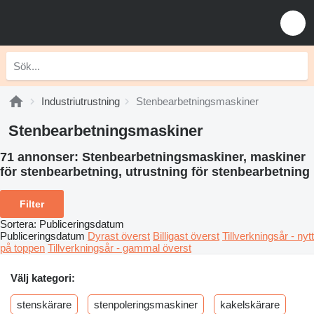
Industriutrustning
Stenbearbetningsmaskiner
Stenbearbetningsmaskiner
71 annonser:
Stenbearbetningsmaskiner, maskiner
för stenbearbetning, utrustning för stenbearbetning
Filter
Sortera
:
Publiceringsdatum
Publiceringsdatum
Dyrast överst
Billigast överst
Tillverkningsår - nytt
på toppen
Tillverkningsår - gammal överst
Välj kategori:
stenskärare
stenpoleringsmaskiner
kakelskärare