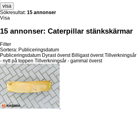
visa
Sökresultat:
15 annonser
Visa
15 annonser:
Caterpillar stänkskärmar
Filter
Sortera
:
Publiceringsdatum
Publiceringsdatum
Dyrast överst
Billigast överst
Tillverkningsår
- nytt på toppen
Tillverkningsår - gammal överst