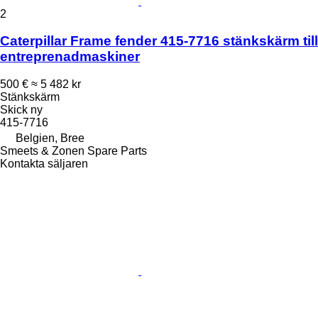
2
Caterpillar Frame fender 415-7716 stänkskärm till
entreprenadmaskiner
500 €
≈ 5 482 kr
Stänkskärm
Skick
ny
415-7716
Belgien, Bree
Smeets & Zonen Spare Parts
Kontakta säljaren