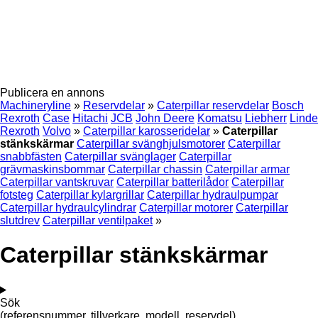
Publicera en annons
Machineryline
»
Reservdelar
»
Caterpillar reservdelar
Bosch
Rexroth
Case
Hitachi
JCB
John Deere
Komatsu
Liebherr
Linde
Rexroth
Volvo
»
Caterpillar karosseridelar
»
Caterpillar
stänkskärmar
Caterpillar svänghjulsmotorer
Caterpillar
snabbfästen
Caterpillar svänglager
Caterpillar
grävmaskinsbommar
Caterpillar chassin
Caterpillar armar
Caterpillar vantskruvar
Caterpillar batterilådor
Caterpillar
fotsteg
Caterpillar kylargrillar
Caterpillar hydraulpumpar
Caterpillar hydraulcylindrar
Caterpillar motorer
Caterpillar
slutdrev
Caterpillar ventilpaket
»
Caterpillar stänkskärmar
Sök
(referensnummer, tillverkare, modell, reservdel)