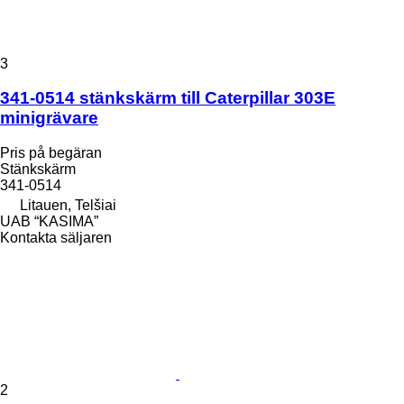
3
341-0514 stänkskärm till Caterpillar 303E
minigrävare
Pris på begäran
Stänkskärm
341-0514
Litauen, Telšiai
UAB “KASIMA”
Kontakta säljaren
2