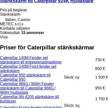
Stänkskärm till Caterpillar 924K hjullastare
Pris på begäran
Stänkskärm
Italien, Caorso
METEC s.r.l.s
Kontakta säljaren
Sökresultat:
15 annonser
Visa
Priser för Caterpillar stänkskärmar
Caterpillar 140M Fender set
750 €
stänkskärm till entreprenadmaskiner
Caterpillar 140M Front fender set
600 €
stänkskärm
Caterpillar 950 stänkskärm till
Skick: ny
1 500 €
Caterpillar 950
Caterpillar 966G / 966H Fender
stänkskärm till Caterpillar 966G /
950 €
966H hjullastare
Caterpillar 9N-4205 stänkskärm till
1 750 €
bulldozer
Skick: ny,
Caterpillar Frame fender stänkskärm