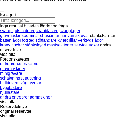
Kategori
Inga resultat hittades för denna fråga
svänghjulsmotorer
snabbfästen
svänglager
grävmaskinsbommar
chassin
armar
vantskruvar
stänkskärmar
batterilådor
fotsteg
stötfångare
kylargrillar
verktygslådor
kranvinschar
stänkskydd
mastsektioner
serviceluckor
andra
reservdelar
visa alla
Fordonskategori
entreprenadmaskiner
grävmaskiner
minigrävare
schaktningsutrustning
bulldozers
väghyvelar
bygglastare
hjullastare
andra entreprenadmaskiner
visa alla
Reservdelstyp
original reservdel
visa alla