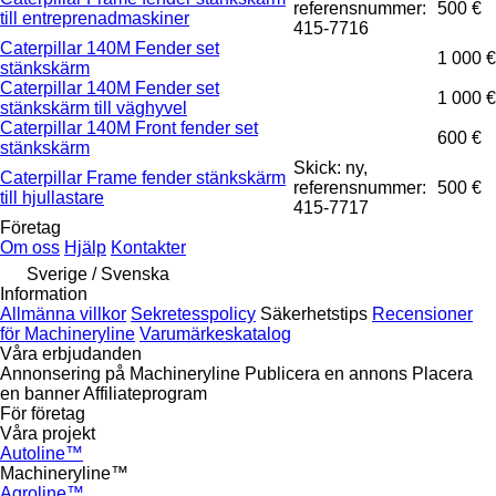
referensnummer:
500 €
till entreprenadmaskiner
415-7716
Caterpillar 140M Fender set
1 000 €
stänkskärm
Caterpillar 140M Fender set
1 000 €
stänkskärm till väghyvel
Caterpillar 140M Front fender set
600 €
stänkskärm
Skick: ny,
Caterpillar Frame fender stänkskärm
referensnummer:
500 €
till hjullastare
415-7717
Företag
Om oss
Hjälp
Kontakter
Sverige / Svenska
Information
Allmänna villkor
Sekretesspolicy
Säkerhetstips
Recensioner
för Machineryline
Varumärkeskatalog
Våra erbjudanden
Annonsering på Machineryline
Publicera en annons
Placera
en banner
Affiliateprogram
För företag
Våra projekt
Autoline™
Machineryline™
Agroline™