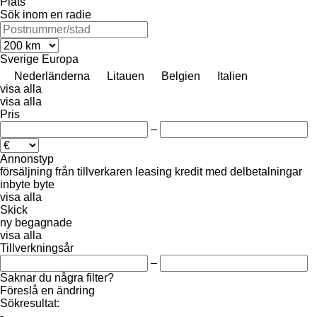
Plats
Sök inom en radie
Sverige
Europa
Nederländerna
Litauen
Belgien
Italien
visa alla
visa alla
Pris
–
Annonstyp
försäljning
från tillverkaren
leasing
kredit
med delbetalningar
inbyte
byte
visa alla
Skick
ny
begagnade
visa alla
Tillverkningsår
–
Saknar du några filter?
Föreslå en ändring
Sökresultat:
-