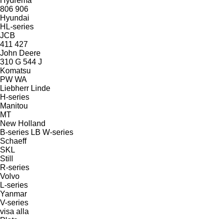
Hydrema
806
906
Hyundai
HL-series
JCB
411
427
John Deere
310 G
544 J
Komatsu
PW
WA
Liebherr
Linde
H-series
Manitou
MT
New Holland
B-series
LB
W-series
Schaeff
SKL
Still
R-series
Volvo
L-series
Yanmar
V-series
visa alla