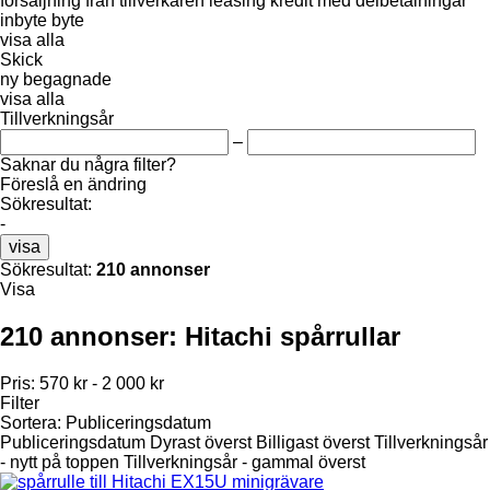
försäljning
från tillverkaren
leasing
kredit
med delbetalningar
inbyte
byte
visa alla
Skick
ny
begagnade
visa alla
Tillverkningsår
–
Saknar du några filter?
Föreslå en ändring
Sökresultat:
-
visa
Sökresultat:
210 annonser
Visa
210 annonser:
Hitachi spårrullar
Pris:
570 kr - 2 000 kr
Filter
Sortera
:
Publiceringsdatum
Publiceringsdatum
Dyrast överst
Billigast överst
Tillverkningsår
- nytt på toppen
Tillverkningsår - gammal överst