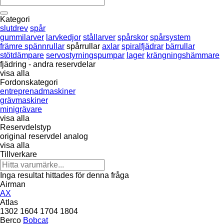
Kategori
slutdrev
spår
gummilarver
larvkedjor
stållarver
spårskor
spårsystem
främre spännrullar
spårrullar
axlar
spiralfjädrar
bärrullar
stötdämpare
servostyrningspumpar
lager
krängningshämmare
fjädring - andra reservdelar
visa alla
Fordonskategori
entreprenadmaskiner
grävmaskiner
minigrävare
visa alla
Reservdelstyp
original reservdel
analog
visa alla
Tillverkare
Inga resultat hittades för denna fråga
Airman
AX
Atlas
1302
1604
1704
1804
Berco
Bobcat