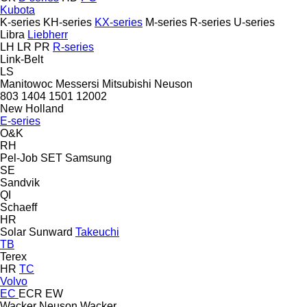
Kubota
K-series
KH-series
KX-series
M-series
R-series
U-series
Libra
Liebherr
LH
LR
PR
R-series
Link-Belt
LS
Manitowoc
Messersi
Mitsubishi
Neuson
803
1404
1501
12002
New Holland
E-series
O&K
RH
Pel-Job
SET
Samsung
SE
Sandvik
QI
Schaeff
HR
Solar
Sunward
Takeuchi
TB
Terex
HR
TC
Volvo
EC
ECR
EW
Wacker Neuson
Wacker