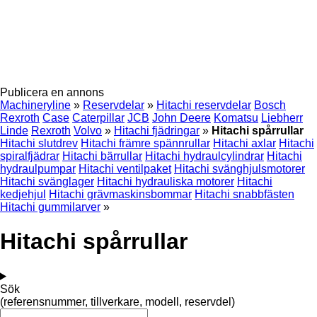
Publicera en annons
Machineryline
»
Reservdelar
»
Hitachi reservdelar
Bosch
Rexroth
Case
Caterpillar
JCB
John Deere
Komatsu
Liebherr
Linde
Rexroth
Volvo
»
Hitachi fjädringar
»
Hitachi spårrullar
Hitachi slutdrev
Hitachi främre spännrullar
Hitachi axlar
Hitachi
spiralfjädrar
Hitachi bärrullar
Hitachi hydraulcylindrar
Hitachi
hydraulpumpar
Hitachi ventilpaket
Hitachi svänghjulsmotorer
Hitachi svänglager
Hitachi hydrauliska motorer
Hitachi
kedjehjul
Hitachi grävmaskinsbommar
Hitachi snabbfästen
Hitachi gummilarver
»
Hitachi spårrullar
Sök
(referensnummer, tillverkare, modell, reservdel)