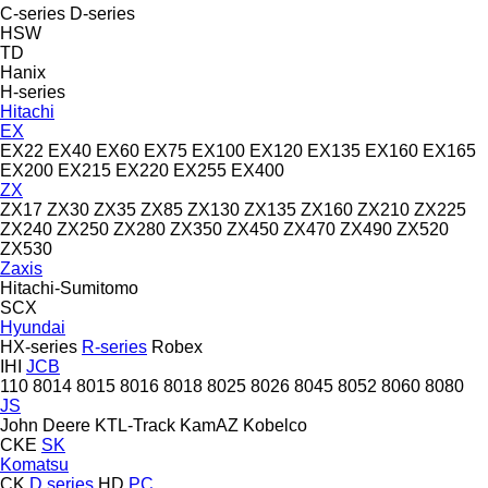
C-series
D-series
HSW
TD
Hanix
H-series
Hitachi
EX
EX22
EX40
EX60
EX75
EX100
EX120
EX135
EX160
EX165
EX200
EX215
EX220
EX255
EX400
ZX
ZX17
ZX30
ZX35
ZX85
ZX130
ZX135
ZX160
ZX210
ZX225
ZX240
ZX250
ZX280
ZX350
ZX450
ZX470
ZX490
ZX520
ZX530
Zaxis
Hitachi-Sumitomo
SCX
Hyundai
HX-series
R-series
Robex
IHI
JCB
110
8014
8015
8016
8018
8025
8026
8045
8052
8060
8080
JS
John Deere
KTL-Track
KamAZ
Kobelco
CKE
SK
Komatsu
CK
D series
HD
PC