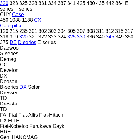
320
323
325
328
331
334
337
341
425
430
435
442
864
E
series
T series
CHY
Case
450
1088
1188
CX
Caterpillar
120
215
235
301
302
303
304
305
307
308
311
312
315
317
318
319
320
321
322
323
324
325
330
336
340
345
349
350
375
DE
D series
E-series
Daewoo
S-series
Demag
CC
Develon
DX
Doosan
B-series
DX
Solar
Dresser
TD
Dressta
TD
FAI
Fiat
Fiat-Allis
Fiat-Hitachi
EX
FH
FL
Fiat-Kobelco
Furukawa
Gayk
HRE
Gehl
HANOMAG