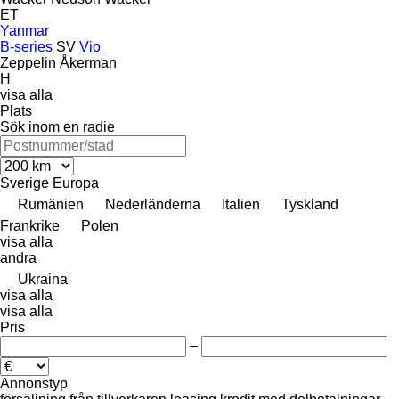
ET
Yanmar
B-series
SV
Vio
Zeppelin
Åkerman
H
visa alla
Plats
Sök inom en radie
Sverige
Europa
Rumänien
Nederländerna
Italien
Tyskland
Frankrike
Polen
visa alla
andra
Ukraina
visa alla
visa alla
Pris
–
Annonstyp