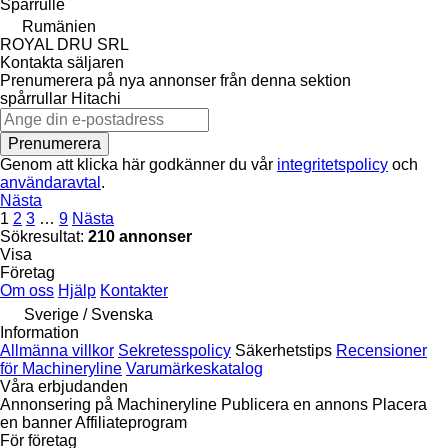
Spårrulle
Rumänien
ROYAL DRU SRL
Kontakta säljaren
Prenumerera på nya annonser från denna sektion
spårrullar
Hitachi
Prenumerera
Genom att klicka här godkänner du vår
integritetspolicy
och
användaravtal
.
Nästa
1
2
3
…
9
Nästa
Sökresultat:
210 annonser
Visa
Företag
Om oss
Hjälp
Kontakter
Sverige / Svenska
Information
Allmänna villkor
Sekretesspolicy
Säkerhetstips
Recensioner
för Machineryline
Varumärkeskatalog
Våra erbjudanden
Annonsering på Machineryline
Publicera en annons
Placera
en banner
Affiliateprogram
För företag