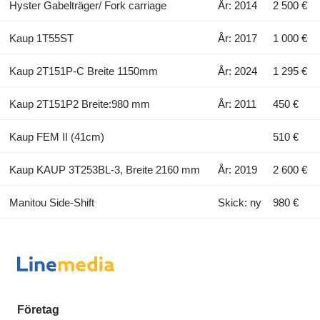
Hyster Gabelträger/ Fork carriage
År: 2014
2 500 €
Kaup 1T55ST
År: 2017
1 000 €
Kaup 2T151P-C Breite 1150mm
År: 2024
1 295 €
Kaup 2T151P2 Breite:980 mm
År: 2011
450 €
Kaup FEM II (41cm)
510 €
Kaup KAUP 3T253BL-3, Breite 2160 mm
År: 2019
2 600 €
Manitou Side-Shift
Skick: ny
980 €
Företag