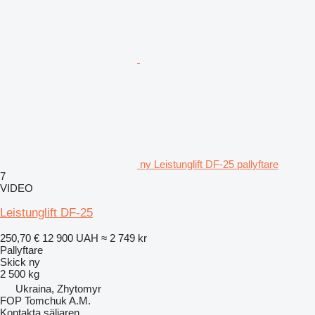
ny Leistunglift DF-25 pallyftare
7
VIDEO
Leistunglift DF-25
250,70 €
12 900 UAH
≈ 2 749 kr
Pallyftare
Skick
ny
2 500 kg
Ukraina, Zhytomyr
FOP Tomchuk A.M.
Kontakta säljaren