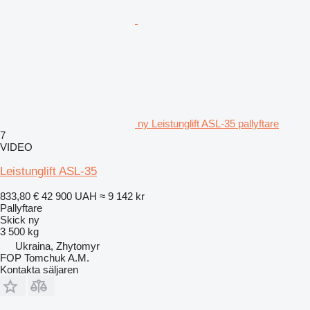
ny Leistunglift ASL-35 pallyftare
7
VIDEO
Leistunglift ASL-35
833,80 €
42 900 UAH
≈ 9 142 kr
Pallyftare
Skick
ny
3 500 kg
Ukraina, Zhytomyr
FOP Tomchuk A.M.
Kontakta säljaren