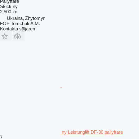
Pallyftare
Skick
ny
2 500 kg
Ukraina, Zhytomyr
FOP Tomchuk A.M.
Kontakta säljaren
ny Leistunglift DF-30 pallyftare
7