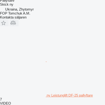
Pallyftare
Skick
ny
Ukraina, Zhytomyr
FOP Tomchuk A.M.
Kontakta säljaren
ny Leistunglift DF-25 pallyftare
7
VIDEO