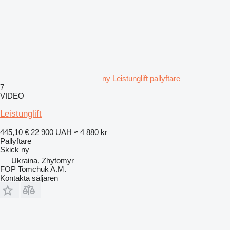
ny Leistunglift pallyftare
7
VIDEO
Leistunglift
445,10 €
22 900 UAH
≈ 4 880 kr
Pallyftare
Skick
ny
Ukraina, Zhytomyr
FOP Tomchuk A.M.
Kontakta säljaren