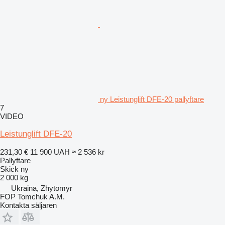
ny Leistunglift DFE-20 pallyftare
7
VIDEO
Leistunglift DFE-20
231,30 €
11 900 UAH
≈ 2 536 kr
Pallyftare
Skick
ny
2 000 kg
Ukraina, Zhytomyr
FOP Tomchuk A.M.
Kontakta säljaren