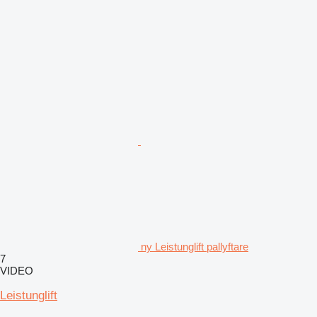
ny Leistunglift pallyftare
7
VIDEO
Leistunglift