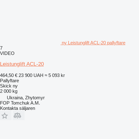
ny Leistunglift ACL-20 pallyftare
7
VIDEO
Leistunglift ACL-20
464,50 €
23 900 UAH
≈ 5 093 kr
Pallyftare
Skick
ny
2 000 kg
Ukraina, Zhytomyr
FOP Tomchuk A.M.
Kontakta säljaren