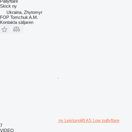
Pallyftare
Skick
ny
Ukraina, Zhytomyr
FOP Tomchuk A.M.
Kontakta säljaren
ny Leistunglift AS Low pallyftare
7
VIDEO