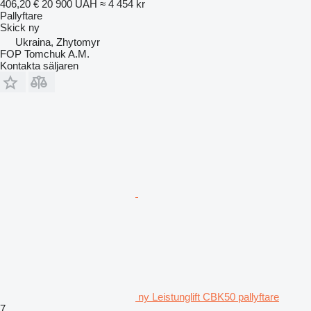
406,20 €
20 900 UAH
≈ 4 454 kr
Pallyftare
Skick
ny
Ukraina, Zhytomyr
FOP Tomchuk A.M.
Kontakta säljaren
ny Leistunglift CBK50 pallyftare
7