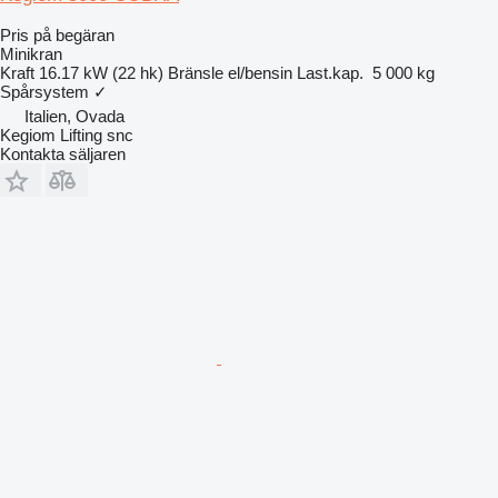
Pris på begäran
Minikran
Kraft
16.17 kW (22 hk)
Bränsle
el/bensin
Last.kap.
5 000 kg
Spårsystem
✓
Italien, Ovada
Kegiom Lifting snc
Kontakta säljaren