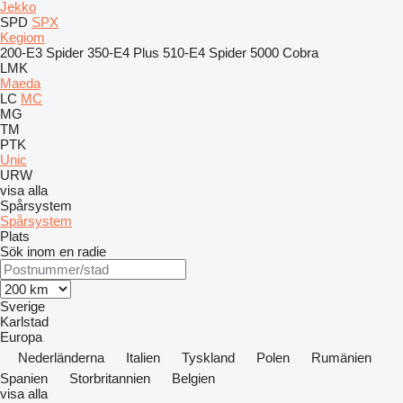
Jekko
SPD
SPX
Kegiom
200-E3 Spider
350-E4 Plus
510-E4 Spider
5000 Cobra
LMK
Maeda
LC
MC
MG
TM
PTK
Unic
URW
visa alla
Spårsystem
Spårsystem
Plats
Sök inom en radie
Sverige
Karlstad
Europa
Nederländerna
Italien
Tyskland
Polen
Rumänien
Spanien
Storbritannien
Belgien
visa alla