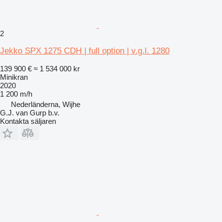
2
Jekko SPX 1275 CDH | full option | v.g.l. 1280
139 900 €
≈ 1 534 000 kr
Minikran
2020
1 200 m/h
Nederländerna, Wijhe
G.J. van Gurp b.v.
Kontakta säljaren