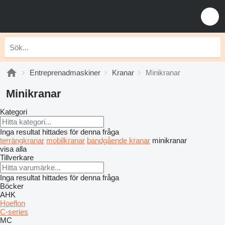
Entreprenadmaskiner
Kranar
Minikranar
Minikranar
Kategori
Inga resultat hittades för denna fråga
terrängkranar
mobilkranar
bandgående kranar
minikranar
visa alla
Tillverkare
Inga resultat hittades för denna fråga
Böcker
AHK
Hoeflon
C-series
MC