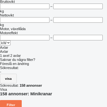
Bruttovikt
–
kg
Nettovikt
–
kg
Motor, växellåda
Motoreffekt
–
Axlar
Axlar
1 axel
2 axlar
Saknar du några filter?
Föreslå en ändring
Sökresultat:
-
visa
Sökresultat:
158 annonser
Visa
158 annonser:
Minikranar
Filter