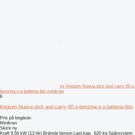
ny Kegiom Nuova pick and carry 60 a
benzina o a batteria litio minikran
6
Kegiom Nuova pick and carry 60 a benzina o a batteria litio
Pris på begäran
Minikran
Skick
ny
Kraft
9.56 kW (13 hk)
Bränsle
bensin
Last.kap.
620 kg
Spårsystem