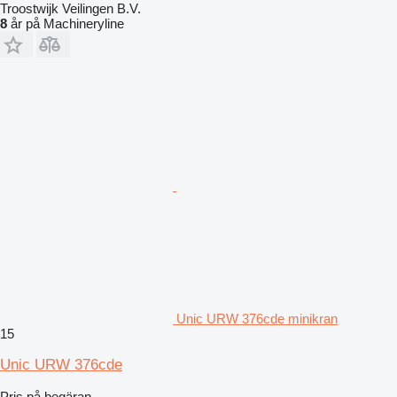
Troostwijk Veilingen B.V.
8
år på Machineryline
Unic URW 376cde minikran
15
Unic URW 376cde
Pris på begäran