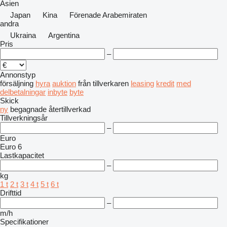
Asien
Japan
Kina
Förenade Arabemiraten
andra
Ukraina
Argentina
Pris
–
Annonstyp
försäljning
hyra
auktion
från tillverkaren
leasing
kredit
med
delbetalningar
inbyte
byte
Skick
ny
begagnade
återtillverkad
Tillverkningsår
–
Euro
Euro 6
Lastkapacitet
–
kg
1 t
2 t
3 t
4 t
5 t
6 t
Drifttid
–
m/h
Specifikationer