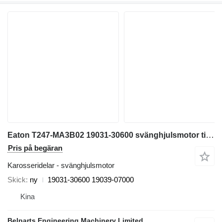
Eaton T247-MA3B02 19031-30600 svänghjulsmotor till Takeuchi TB215R TB216 minigrävare
Pris på begäran
Karosseridelar - svänghjulsmotor
Skick
ny
19031-30600 19039-07000
Kina
Belparts Engineering Machinery Limited