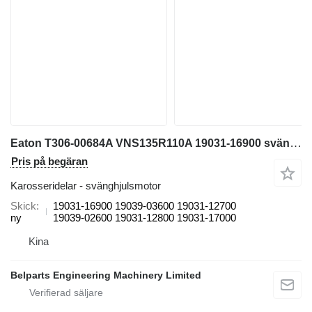
Eaton T306-00684A VNS135R110A 19031-16900 svänghjulsmotor till Takeuchi TB015 minigrävare
Pris på begäran
Karosseridelar - svänghjulsmotor
Skick
19031-16900 19039-03600 19031-12700
ny
19039-02600 19031-12800 19031-17000
Kina
Belparts Engineering Machinery Limited