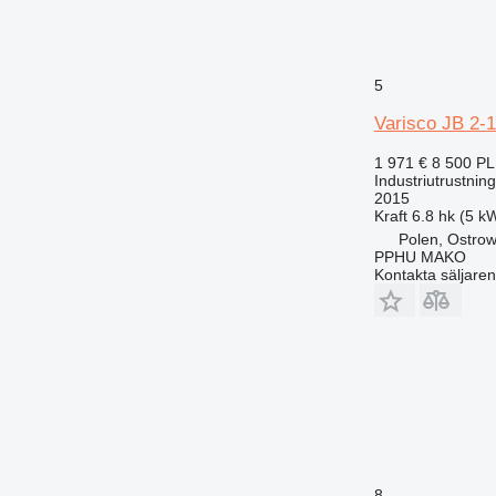
5
Varisco JB 2-
1 971 €
8 500 P
Industriutrustni
2015
Kraft
6.8 hk (5 k
Polen, Ostrow
PPHU MAKO
Kontakta säljaren
8