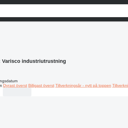
:
Varisco industriutrustning
ingsdatum
m
Dyrast överst
Billigast överst
Tillverkningsår - nytt på toppen
Tillverk