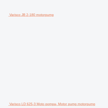
Varisco JB 2-180 motorpump
Varisco LD 625-3 Moto pompa- Motor pump motorpump