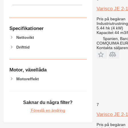
Varisco JE 2-
Pris på begäran
Industriutrustnin
Specifikationer
5.44 hk (4 kW)
Kapacitet
44 m3/
Nettovikt
Spanien, Bar
COMQUIMA EU
Drifttid
Kontakta säljaren
Motor, växellåda
Motoreffekt
Saknar du några filter?
7
Föreslå en ändring
Varisco JE 2-
Pris på begäran