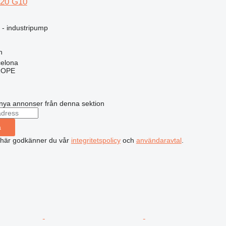
120 G10
g - industripump
h
celona
ROPE
nya annonser från denna sektion
a
 här godkänner du vår
integritetspolicy
och
användaravtal
.