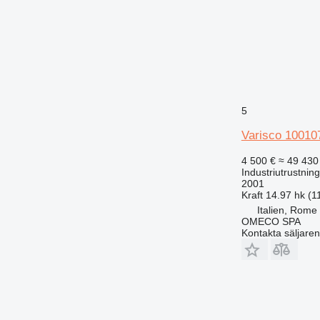
5
Varisco 100
4 500 €
≈ 49 430
Industriutrustni
2001
Kraft
14.97 hk (1
Italien, Rome
OMECO SPA
Kontakta säljaren