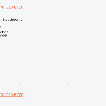
170 G10 ET20
g - industripump
h
celona
ROPE
170 G10 ET20