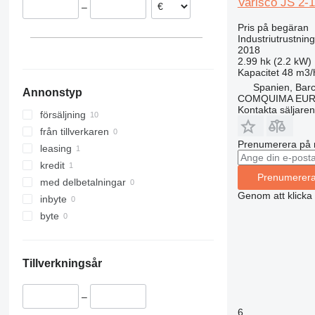
Varisco JS 2-
–
Pris på begäran
Industriutrustnin
2018
2.99 hk (2.2 kW)
Kapacitet
48 m3/
Spanien, Bar
Annonstyp
COMQUIMA EU
Kontakta säljaren
försäljning
från tillverkaren
Prenumerera på 
leasing
kredit
Prenumerer
med delbetalningar
Genom att klicka
inbyte
byte
Tillverkningsår
–
6