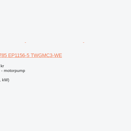
10785 EP1156-5 TWGMC3-WE
 kr
ng - motorpump
1 kW)