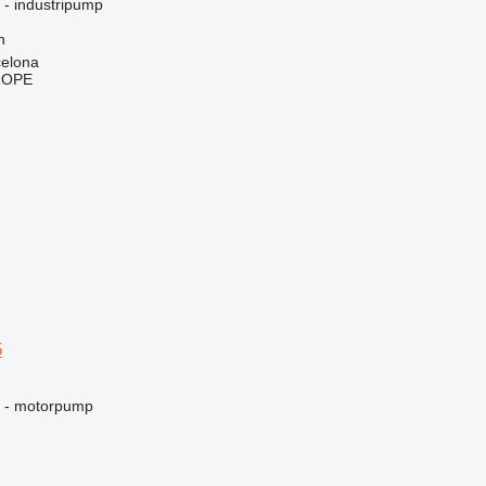
g - industripump
h
celona
ROPE
5
ng - motorpump