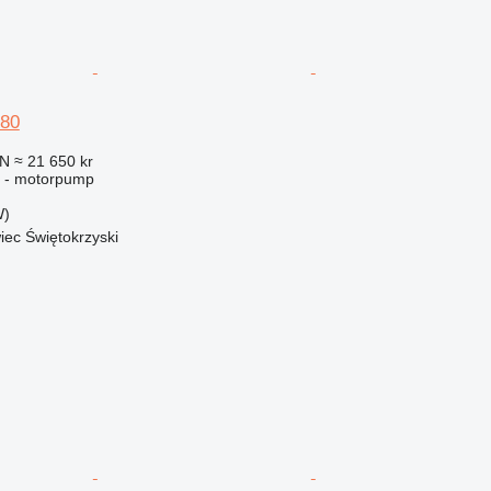
180
LN
≈ 21 650 kr
ng - motorpump
W)
iec Świętokrzyski