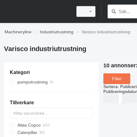
Machineryline
Industriutrustning
Varisco industriutrustning
Varisco industriutrustning
10 annonser
Kategori
Filter
pumputrustning
Sortera
:
Publicer
motorpumpar
Publiceringsdatu
industripumpar
Tillverkare
Atlas Copco
PDS
APD
AB
Ensis
VZ
AG3
Caterpillar
Pega
DrillAir
QAS
PDP
E-series
B-series
BM
GFS
VT
Rover
PA
Airpure
BySprint Fiber
CK
SR