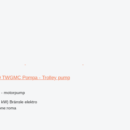
80 TWGMC Pompa - Trolley pump
ng - motorpump
5 kW)
Bränsle
elektro
ione:roma