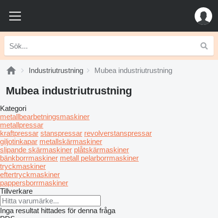
Industriutrustning
Mubea industriutrustning
Mubea industriutrustning
Kategori
metallbearbetningsmaskiner
metallpressar
kraftpressar
stanspressar
revolverstanspressar
giljotinkapar
metallskärmaskiner
slipande skärmaskiner
plåtskärmaskiner
bänkborrmaskiner
metall pelarborrmaskiner
tryckmaskiner
eftertryckmaskiner
pappersborrmaskiner
Tillverkare
Inga resultat hittades för denna fråga