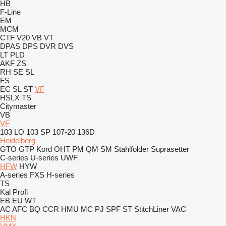
HB
F-Line
EM
MCM
CTF
V20
VB
VT
DPAS
DPS
DVR
DVS
LT
PLD
AKF
ZS
RH
SE
SL
FS
EC
SL
ST
VF
HSLX
TS
Citymaster
VB
VF
103 LO
103 SP
107-20
136D
Heidelberg
GTO
GTP
Kord
OHT
PM
QM
SM
Stahlfolder
Suprasetter
C-series
U-series
UWF
HFW
HYW
A-series
FXS
H-series
TS
Kal
Profi
EB
EU
WT
AC
AFC
BQ
CCR
HMU
MC
PJ
SPF
ST
StitchLiner
VAC
HKN