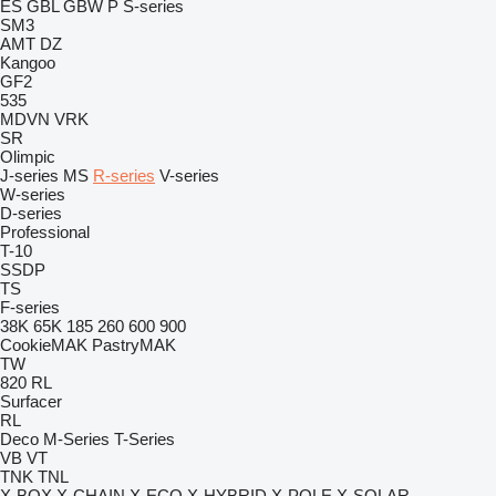
ES
GBL
GBW
P
S-series
SM3
AMT
DZ
Kangoo
GF2
535
MDVN
VRK
SR
Olimpic
J-series
MS
R-series
V-series
W-series
D-series
Professional
T-10
SSDP
TS
F-series
38K
65K
185
260
600
900
CookieMAK
PastryMAK
TW
820
RL
Surfacer
RL
Deco
M-Series
T-Series
VB
VT
TNK
TNL
X-BOX
X-CHAIN
X-ECO
X-HYBRID
X-POLE
X-SOLAR