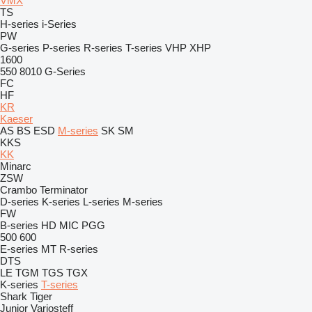
VMX
TS
H-series
i-Series
PW
G-series
P-series
R-series
T-series
VHP
XHP
1600
550
8010
G-Series
FC
HF
KR
Kaeser
AS
BS
ESD
M-series
SK
SM
KKS
KK
Minarc
ZSW
Crambo
Terminator
D-series
K-series
L-series
M-series
FW
B-series
HD
MIC
PGG
500
600
E-series
MT
R-series
DTS
LE
TGM
TGS
TGX
K-series
T-series
Shark
Tiger
Junior
Variosteff