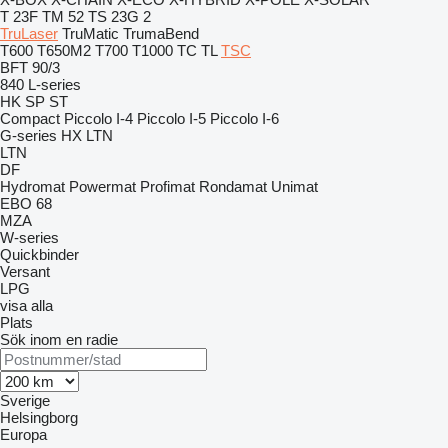
T 23F
TM 52
TS 23G 2
TruLaser
TruMatic
TrumaBend
T600
T650M2
T700
T1000
TC
TL
TSC
BFT 90/3
840
L-series
HK
SP
ST
Compact
Piccolo I-4
Piccolo I-5
Piccolo I-6
G-series
HX
LTN
LTN
DF
Hydromat
Powermat
Profimat
Rondamat
Unimat
EBO 68
MZA
W-series
Quickbinder
Versant
LPG
visa alla
Plats
Sök inom en radie
Sverige
Helsingborg
Europa