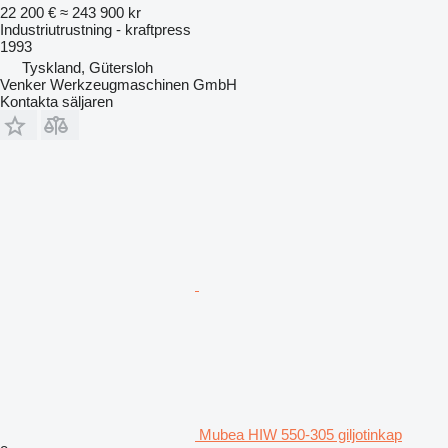
22 200 €
≈ 243 900 kr
Industriutrustning - kraftpress
1993
Tyskland, Gütersloh
Venker Werkzeugmaschinen GmbH
Kontakta säljaren
Mubea HIW 550-305 giljotinkap