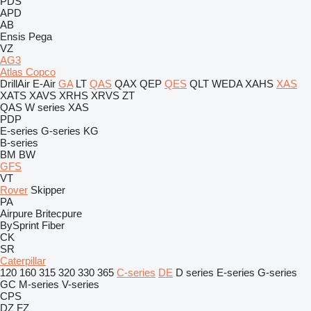
PDS
APD
AB
Ensis
Pega
VZ
AG3
Atlas Copco
DrillAir
E-Air
GA
LT
QAS
QAX
QEP
QES
QLT
WEDA
XAHS
XAS
XATS
XAVS
XRHS
XRVS
ZT
QAS
W series
XAS
PDP
E-series
G-series
KG
B-series
BM
BW
GFS
VT
Rover
Skipper
PA
Airpure
Britecpure
BySprint Fiber
CK
SR
Caterpillar
120
160
315
320
330
365
C-series
DE
D series
E-series
G-series
GC
M-series
V-series
CPS
DZ
FZ