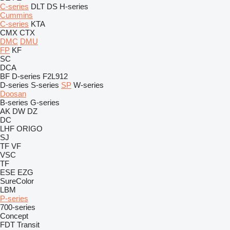
C-series
DLT
DS
H-series
Cummins
C-series
KTA
CMX
CTX
DMC
DMU
FP
KF
SC
DCA
BF
D-series
F2L912
D-series
S-series
SP
W-series
Doosan
B-series
G-series
AK
DW
DZ
DC
LHF
ORIGO
SJ
TF
VF
VSC
TF
ESE
EZG
SureColor
LBM
P-series
700-series
Concept
FDT
Transit