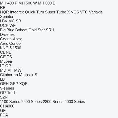
MH 400 P
MH 500 W
MH 600 E
RB
HQR
Integrex
Quick Turn
Super Turbo X
VCS
VTC
Variaxis
Sprinter
LBV
MC
SB
UCP
WF
Big Blue
Bobcat
Gold Star
SRH
D-series
Crysta-Apex
Aero
Condo
KNC 5 1500
CL
NL
GE
TS
Mubea
LT
QP
MD
MT
MW
Citoborma
Multinak S
LB
GEH
GEP
XQE
V-series
OPTImill
S2R
1100 Series
2500 Series
2800 Series
4000 Series
CH4000
GF
FCA