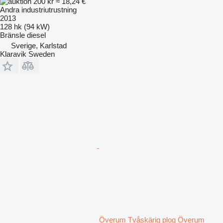
200 kr
≈ 18,24 €
Andra industriutrustning
2013
128 hk (94 kW)
Bränsle
diesel
Sverige, Karlstad
Klaravik Sweden
Överum Tvåskärig plog Överum