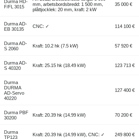
Durma HD-
mm, arbetsbordsbredd: 1 500 mm,
35 000 €
F/FL 3015
plåttjocklek: 20 mm, kraft: 2 kW
Durma AD-
CNC: ✓
114 100 €
EB 30135
Durma AD-
Kraft: 10.2 hk (7.5 kW)
57 920 €
S 2060
Durma AD-
Kraft: 25.15 hk (18.49 kW)
123 713 €
S 40320
Durma
DURMA
127 400 €
AD-Servo
40220
Durma PBF
Kraft: 20.39 hk (14.99 kW)
70 200 €
30200
Durma
Kraft: 20.39 hk (14.99 kW), CNC: ✓
249 800 €
TP123