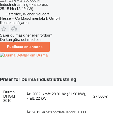
123 713 €
≈ 1 356 000 kr
Industriutrustning - kantpress
25.15 hk (18.49 kW)
Österrike, Wiener Neudorf
Hesse + Co Maschinenfabrik GmbH
Kontakta säljaren
Säljer du maskiner eller fordon?
Du kan göra det med oss!
Publicera en annons
Detaljer om Durma
Priser för Durma industriutrustning
Durma
År: 2002, kraft: 29.91 hk (21.98 kW),
DHGM
27 800 €
kraft: 22 kW
3010
År: 2011, arbetsbordets längd: 3 000