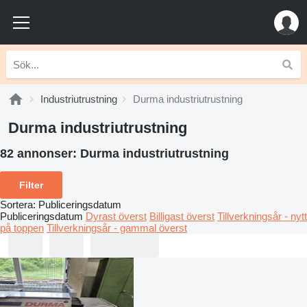
Industriutrustning
Durma industriutrustning
Durma industriutrustning
82 annonser:
Durma industriutrustning
Filter
Sortera
:
Publiceringsdatum
Publiceringsdatum
Dyrast överst
Billigast överst
Tillverkningsår - nytt
på toppen
Tillverkningsår - gammal överst