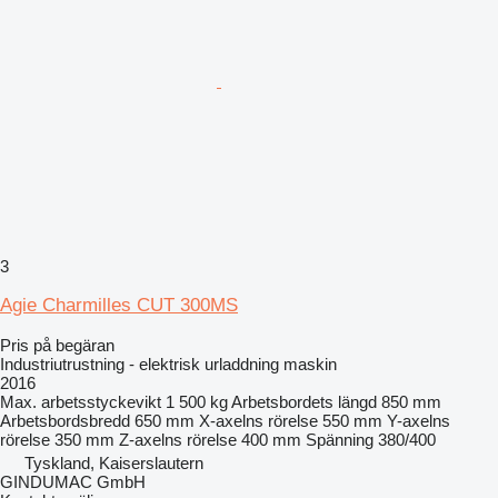
3
Agie Charmilles CUT 300MS
Pris på begäran
Industriutrustning - elektrisk urladdning maskin
2016
Max. arbetsstyckevikt
1 500 kg
Arbetsbordets längd
850 mm
Arbetsbordsbredd
650 mm
X-axelns rörelse
550 mm
Y-axelns
rörelse
350 mm
Z-axelns rörelse
400 mm
Spänning
380/400
Tyskland, Kaiserslautern
GINDUMAC GmbH