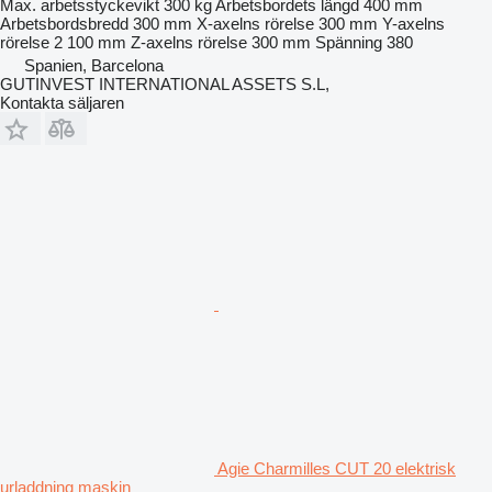
Max. arbetsstyckevikt
300 kg
Arbetsbordets längd
400 mm
Arbetsbordsbredd
300 mm
X-axelns rörelse
300 mm
Y-axelns
rörelse
2 100 mm
Z-axelns rörelse
300 mm
Spänning
380
Spanien, Barcelona
GUTINVEST INTERNATIONAL ASSETS S.L,
Kontakta säljaren
Agie Charmilles CUT 20 elektrisk
urladdning maskin