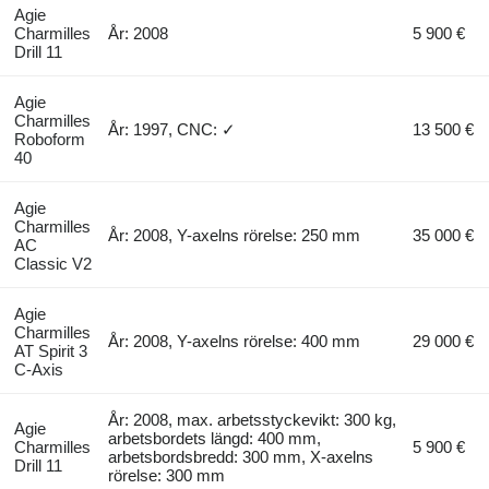
Agie
Charmilles
År: 2008
5 900 €
Drill 11
Agie
Charmilles
År: 1997, CNC: ✓
13 500 €
Roboform
40
Agie
Charmilles
År: 2008, Y-axelns rörelse: 250 mm
35 000 €
AC
Classic V2
Agie
Charmilles
År: 2008, Y-axelns rörelse: 400 mm
29 000 €
AT Spirit 3
C-Axis
År: 2008, max. arbetsstyckevikt: 300 kg,
Agie
arbetsbordets längd: 400 mm,
Charmilles
5 900 €
arbetsbordsbredd: 300 mm, X-axelns
Drill 11
rörelse: 300 mm