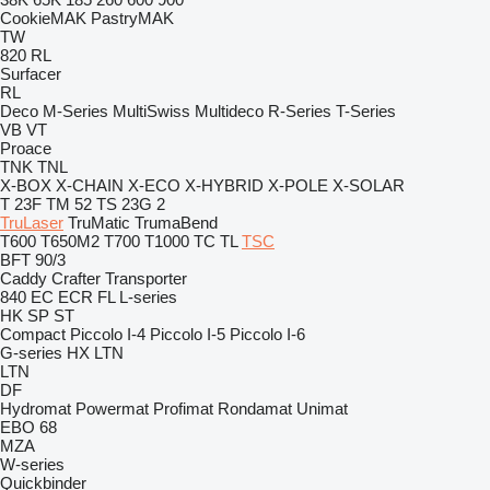
CookieMAK
PastryMAK
TW
820
RL
Surfacer
RL
Deco
M-Series
MultiSwiss
Multideco
R-Series
T-Series
VB
VT
Proace
TNK
TNL
X-BOX
X-CHAIN
X-ECO
X-HYBRID
X-POLE
X-SOLAR
T 23F
TM 52
TS 23G 2
TruLaser
TruMatic
TrumaBend
T600
T650M2
T700
T1000
TC
TL
TSC
BFT 90/3
Caddy
Crafter
Transporter
840
EC
ECR
FL
L-series
HK
SP
ST
Compact
Piccolo I-4
Piccolo I-5
Piccolo I-6
G-series
HX
LTN
LTN
DF
Hydromat
Powermat
Profimat
Rondamat
Unimat
EBO 68
MZA
W-series
Quickbinder