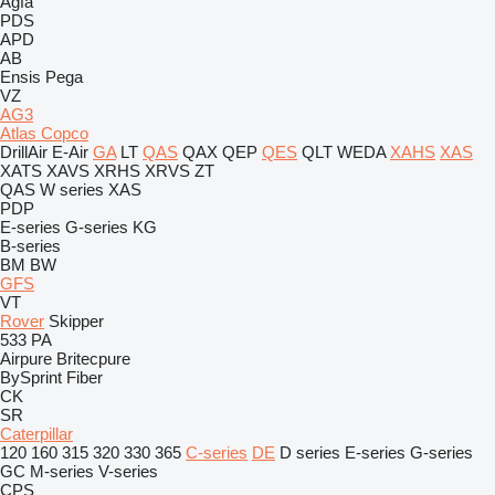
Agfa
PDS
APD
AB
Ensis
Pega
VZ
AG3
Atlas Copco
DrillAir
E-Air
GA
LT
QAS
QAX
QEP
QES
QLT
WEDA
XAHS
XAS
XATS
XAVS
XRHS
XRVS
ZT
QAS
W series
XAS
PDP
E-series
G-series
KG
B-series
BM
BW
GFS
VT
Rover
Skipper
533
PA
Airpure
Britecpure
BySprint Fiber
CK
SR
Caterpillar
120
160
315
320
330
365
C-series
DE
D series
E-series
G-series
GC
M-series
V-series
CPS