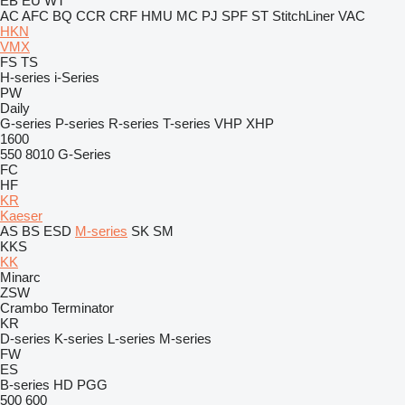
EB
EU
WT
AC
AFC
BQ
CCR
CRF
HMU
MC
PJ
SPF
ST
StitchLiner
VAC
HKN
VMX
FS
TS
H-series
i-Series
PW
Daily
G-series
P-series
R-series
T-series
VHP
XHP
1600
550
8010
G-Series
FC
HF
KR
Kaeser
AS
BS
ESD
M-series
SK
SM
KKS
KK
Minarc
ZSW
Crambo
Terminator
KR
D-series
K-series
L-series
M-series
FW
ES
B-series
HD
PGG
500
600