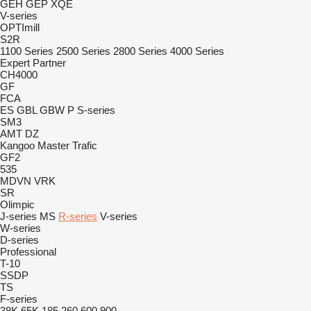
GEH
GEP
XQE
V-series
OPTImill
S2R
1100 Series
2500 Series
2800 Series
4000 Series
Expert
Partner
CH4000
GF
FCA
ES
GBL
GBW
P
S-series
SM3
AMT
DZ
Kangoo
Master
Trafic
GF2
535
MDVN
VRK
SR
Olimpic
J-series
MS
R-series
V-series
W-series
D-series
Professional
T-10
SSDP
TS
F-series
38K
65K
185
260
600
900