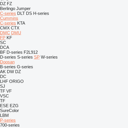
DZ
FZ
Berlingo
Jumper
C-series
DLT
DS
H-series
Cummins
C-series
KTA
CMX
CTX
DMC
DMU
FP
KF
SC
DCA
BF
D-series
F2L912
D-series
S-series
SP
W-series
Doosan
B-series
G-series
AK
DW
DZ
DC
LHF
ORIGO
SJ
TF
VF
VSC
TF
ESE
EZG
SureColor
LBM
P-series
700-series