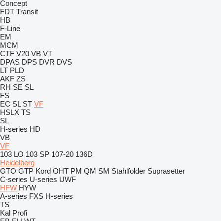
Concept
FDT
Transit
HB
F-Line
EM
MCM
CTF
V20
VB
VT
DPAS
DPS
DVR
DVS
LT
PLD
AKF
ZS
RH
SE
SL
FS
EC
SL
ST
VF
HSLX
TS
SL
H-series
HD
VB
VF
103 LO
103 SP
107-20
136D
Heidelberg
GTO
GTP
Kord
OHT
PM
QM
SM
Stahlfolder
Suprasetter
C-series
U-series
UWF
HFW
HYW
A-series
FXS
H-series
TS
Kal
Profi