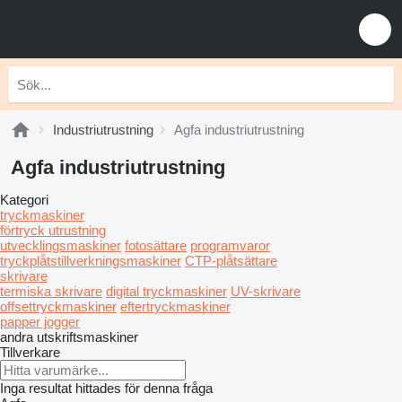
Industriutrustning
Agfa industriutrustning
Agfa industriutrustning
Kategori
tryckmaskiner
förtryck utrustning
utvecklingsmaskiner
fotosättare
programvaror
tryckplåtstillverkningsmaskiner
CTP-plåtsättare
skrivare
termiska skrivare
digital tryckmaskiner
UV-skrivare
offsettryckmaskiner
eftertryckmaskiner
papper jogger
andra utskriftsmaskiner
Tillverkare
Inga resultat hittades för denna fråga