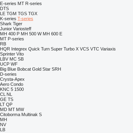
E-series
MT
R-series
DTS
LE
TGM
TGS
TGX
K-series
T-series
Shark
Tiger
Junior
Variosteff
MH 400 P
MH 500 W
MH 600 E
MT
P-series
RB
HQR
Integrex
Quick Turn
Super Turbo X
VCS
VTC
Variaxis
Sprinter
Vito
LBV
MC
SB
UCP
WF
Big Blue
Bobcat
Gold Star
SRH
D-series
Crysta-Apex
Aero
Condo
KNC 5 1500
CL
NL
GE
TS
LT
QP
MD
MT
MW
Citoborma
Multinak S
MH
NV
LB