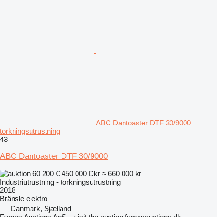
ABC Dantoaster DTF 30/9000
torkningsutrustning
43
ABC Dantoaster DTF 30/9000
60 200 €
450 000 Dkr
≈ 660 000 kr
Industriutrustning - torkningsutrustning
2018
Bränsle
elektro
Danmark, Sjælland
Fymas Auctions ApS – visit the auction fymasauctions.dk