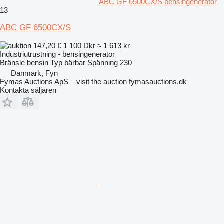
ABC GF 6500CX/S bensingenerator
13
ABC GF 6500CX/S
147,20 €
1 100 Dkr
≈ 1 613 kr
Industriutrustning - bensingenerator
Bränsle
bensin
Typ
bärbar
Spänning
230
Danmark, Fyn
Fymas Auctions ApS – visit the auction fymasauctions.dk
Kontakta säljaren