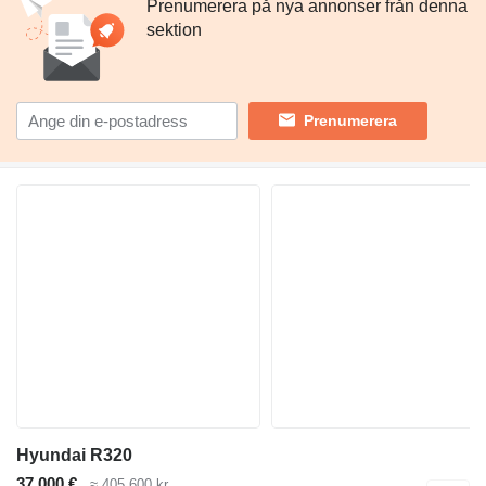
Prenumerera på nya annonser från denna
sektion
Prenumerera
Hyundai R320
37 000 €
≈ 405 600 kr