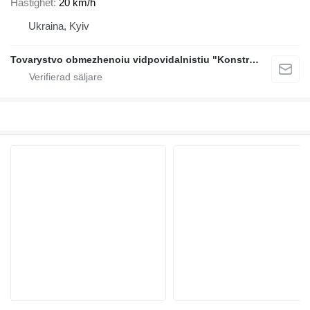
Hastighet
20 km/h
Ukraina, Kyiv
Tovarystvo obmezhenoiu vidpovidalnistiu "Konstrakshen Ekvipment DH"