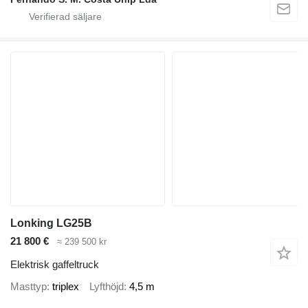
Lonking LG25B
21 800 €
≈ 239 500 kr
Elektrisk gaffeltruck
Masttyp
triplex
Lyfthöjd
4,5 m