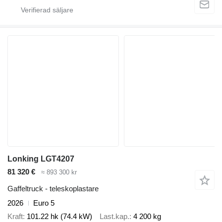
Lonking LGT4207
81 320 €
≈ 893 300 kr
Gaffeltruck - teleskoplastare
2026
Euro 5
Kraft
101.22 hk (74.4 kW)
Last.kap.
4 200 kg