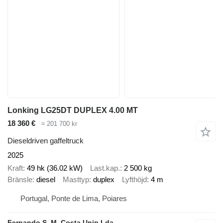
Lonking LG25DT DUPLEX 4.00 MT
18 360 €
≈ 201 700 kr
Dieseldriven gaffeltruck
2025
Kraft
49 hk (36.02 kW)
Last.kap.
2 500 kg
Bränsle
diesel
Masttyp
duplex
Lyfthöjd
4 m
Portugal, Ponte de Lima, Poiares
Fernando S. M. Costa Unip Lda