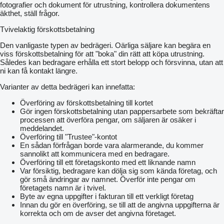
fotografier och dokument för utrustning, kontrollera dokumentens
äkthet, ställ frågor.
Tvivelaktig förskottsbetalning
Den vanligaste typen av bedrägeri. Oärliga säljare kan begära en
viss förskottsbetalning för att "boka" din rätt att köpa utrustning.
Således kan bedragare erhålla ett stort belopp och försvinna, utan att
ni kan få kontakt längre.
Varianter av detta bedrägeri kan innefatta:
Överföring av förskottsbetalning till kortet
Gör ingen förskottsbetalning utan pappersarbete som bekräftar
processen att överföra pengar, om säljaren är osäker i
meddelandet.
Överföring till "Trustee"-kontot
En sådan förfrågan borde vara alarmerande, du kommer
sannolikt att kommunicera med en bedragare.
Överföring till ett företagskonto med ett liknande namn
Var försiktig, bedragare kan dölja sig som kända företag, och
gör små ändringar av namnet. Överför inte pengar om
företagets namn är i tvivel.
Byte av egna uppgifter i fakturan till ett verkligt företag
Innan du gör en överföring, se till att de angivna uppgifterna är
korrekta och om de avser det angivna företaget.