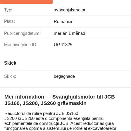
Typ:
svänghjulsmotor
Plats:
Rumänien
Publiceringsdatum:
mer än 1 månad
Machineryline ID:
UG41825
Skick
Skick:
begagnade
Mer information — Svänghjulsmotor till JCB
JS160, JS200, JS260 grävmaskin
Reductorul de rotire pentru JCB JS160
JS200 și JS260 este o componentă esențială pentru
echipamentele de construcții JCB. Acest reductor asigură
funcționarea optimă a sistemului de rotire al excavatoarelor