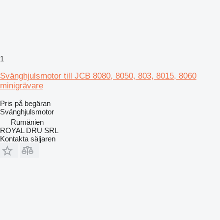
1
Svänghjulsmotor till JCB 8080, 8050, 803, 8015, 8060
minigrävare
Pris på begäran
Svänghjulsmotor
Rumänien
ROYAL DRU SRL
Kontakta säljaren