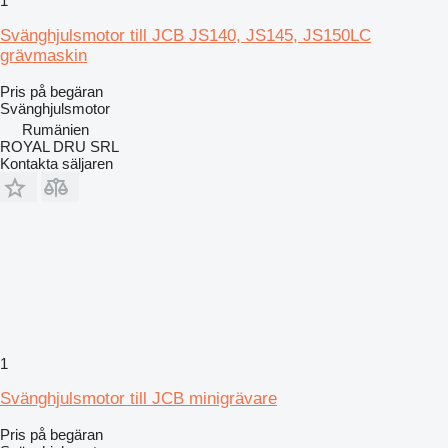
1
Svänghjulsmotor till JCB JS140, JS145, JS150LC
grävmaskin
Pris på begäran
Svänghjulsmotor
Rumänien
ROYAL DRU SRL
Kontakta säljaren
1
Svänghjulsmotor till JCB minigrävare
Pris på begäran