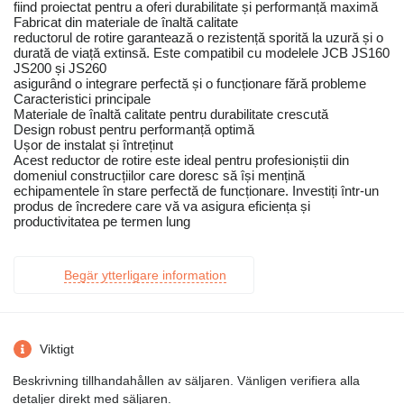
fiind proiectat pentru a oferi durabilitate și performanță maximă
Fabricat din materiale de înaltă calitate
reductorul de rotire garantează o rezistență sporită la uzură și o
durată de viață extinsă. Este compatibil cu modelele JCB JS160
JS200 și JS260
asigurând o integrare perfectă și o funcționare fără probleme
Caracteristici principale
Materiale de înaltă calitate pentru durabilitate crescută
Design robust pentru performanță optimă
Ușor de instalat și întreținut
Acest reductor de rotire este ideal pentru profesioniștii din
domeniul construcțiilor care doresc să își mențină
echipamentele în stare perfectă de funcționare. Investiți într-un
produs de încredere care vă va asigura eficiența și
productivitatea pe termen lung
Begär ytterligare information
Viktigt
Beskrivning tillhandahållen av säljaren. Vänligen verifiera alla
detaljer direkt med säljaren.