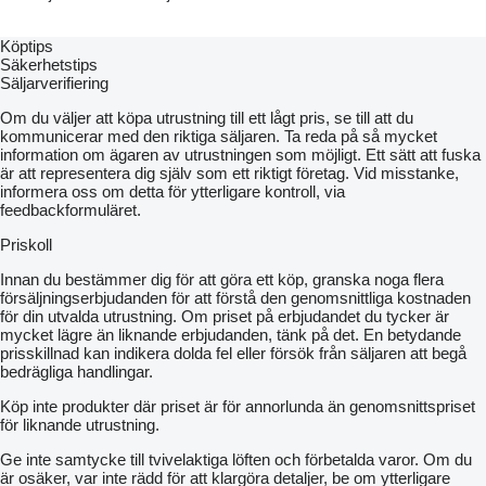
Köptips
Säkerhetstips
Säljarverifiering
Om du väljer att köpa utrustning till ett lågt pris, se till att du
kommunicerar med den riktiga säljaren. Ta reda på så mycket
information om ägaren av utrustningen som möjligt. Ett sätt att fuska
är att representera dig själv som ett riktigt företag. Vid misstanke,
informera oss om detta för ytterligare kontroll, via
feedbackformuläret.
Priskoll
Innan du bestämmer dig för att göra ett köp, granska noga flera
försäljningserbjudanden för att förstå den genomsnittliga kostnaden
för din utvalda utrustning. Om priset på erbjudandet du tycker är
mycket lägre än liknande erbjudanden, tänk på det. En betydande
prisskillnad kan indikera dolda fel eller försök från säljaren att begå
bedrägliga handlingar.
Köp inte produkter där priset är för annorlunda än genomsnittspriset
för liknande utrustning.
Ge inte samtycke till tvivelaktiga löften och förbetalda varor. Om du
är osäker, var inte rädd för att klargöra detaljer, be om ytterligare