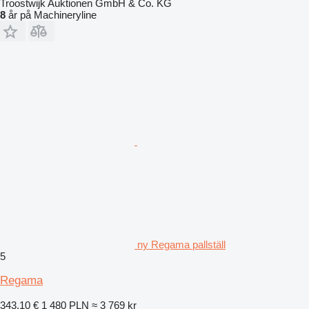
Troostwijk Auktionen GmbH & Co. KG
8
år på Machineryline
ny Regama pallställ
5
Regama
343,10 €
1 480 PLN
≈ 3 769 kr