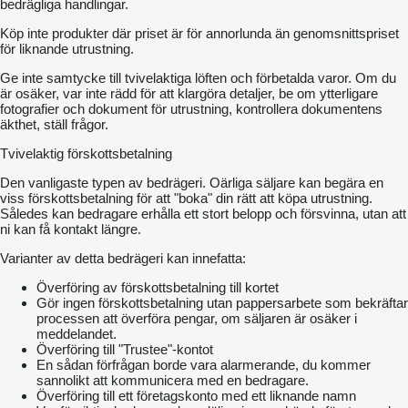
bedrägliga handlingar.
Köp inte produkter där priset är för annorlunda än genomsnittspriset
för liknande utrustning.
Ge inte samtycke till tvivelaktiga löften och förbetalda varor. Om du
är osäker, var inte rädd för att klargöra detaljer, be om ytterligare
fotografier och dokument för utrustning, kontrollera dokumentens
äkthet, ställ frågor.
Tvivelaktig förskottsbetalning
Den vanligaste typen av bedrägeri. Oärliga säljare kan begära en
viss förskottsbetalning för att "boka" din rätt att köpa utrustning.
Således kan bedragare erhålla ett stort belopp och försvinna, utan att
ni kan få kontakt längre.
Varianter av detta bedrägeri kan innefatta:
Överföring av förskottsbetalning till kortet
Gör ingen förskottsbetalning utan pappersarbete som bekräftar
processen att överföra pengar, om säljaren är osäker i
meddelandet.
Överföring till "Trustee"-kontot
En sådan förfrågan borde vara alarmerande, du kommer
sannolikt att kommunicera med en bedragare.
Överföring till ett företagskonto med ett liknande namn