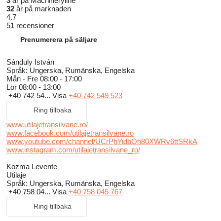
3
år på Machineryline
32
år på marknaden
4.7
51 recensioner
Prenumerera på säljare
Sánduly István
Språk:
Ungerska, Rumänska, Engelska
Mån - Fre
08:00 - 17:00
Lör
08:00 - 13:00
+40 742 54...
Visa
+40 742 549 523
Ring tillbaka
www.utilajetransilvane.ro/
www.facebook.com/utilajetransilvane.ro
www.youtube.com/channel/UCrPhYidbOh80XWRv6ttSRkA
www.instagram.com/utilajetransilvane_ro/
Kozma Levente
Utilaje
Språk:
Ungerska, Rumänska, Engelska
+40 758 04...
Visa
+40 758 045 767
Ring tillbaka