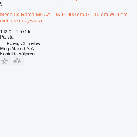
9
Mecalux Rama MECALUX H-900 cm G-110 cm W-8 cm
niebieski używana
143 €
≈ 1 571 kr
Pallställ
Polen, Chmielów
MegaMarket S.A.
Kontakta säljaren