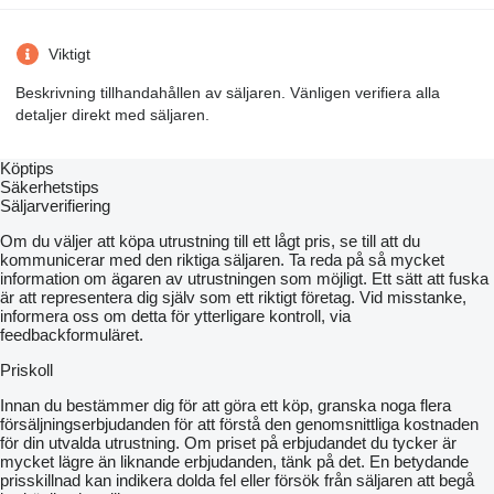
Viktigt
Beskrivning tillhandahållen av säljaren. Vänligen verifiera alla
detaljer direkt med säljaren.
Köptips
Säkerhetstips
Säljarverifiering
Om du väljer att köpa utrustning till ett lågt pris, se till att du
kommunicerar med den riktiga säljaren. Ta reda på så mycket
information om ägaren av utrustningen som möjligt. Ett sätt att fuska
är att representera dig själv som ett riktigt företag. Vid misstanke,
informera oss om detta för ytterligare kontroll, via
feedbackformuläret.
Priskoll
Innan du bestämmer dig för att göra ett köp, granska noga flera
försäljningserbjudanden för att förstå den genomsnittliga kostnaden
för din utvalda utrustning. Om priset på erbjudandet du tycker är
mycket lägre än liknande erbjudanden, tänk på det. En betydande
prisskillnad kan indikera dolda fel eller försök från säljaren att begå