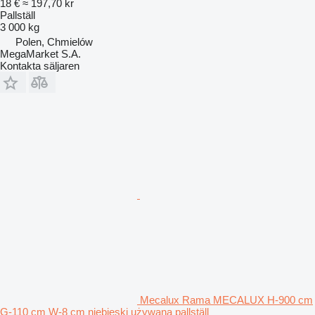
18 €
≈ 197,70 kr
Pallställ
3 000 kg
Polen, Chmielów
MegaMarket S.A.
Kontakta säljaren
Mecalux Rama MECALUX H-900 cm
G-110 cm W-8 cm niebieski używana pallställ