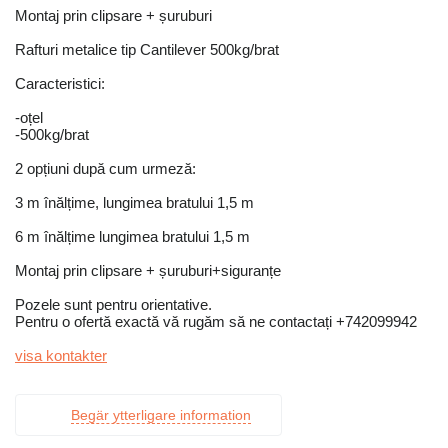
Montaj prin clipsare + șuruburi
Rafturi metalice tip Cantilever 500kg/brat
Caracteristici:
-oțel
-500kg/brat
2 opțiuni după cum urmeză:
3 m înălțime, lungimea bratului 1,5 m
6 m înălțime lungimea bratului 1,5 m
Montaj prin clipsare + șuruburi+siguranțe
Pozele sunt pentru orientative.
Pentru o ofertă exactă vă rugăm să ne contactați +742099942
visa kontakter
Begär ytterligare information