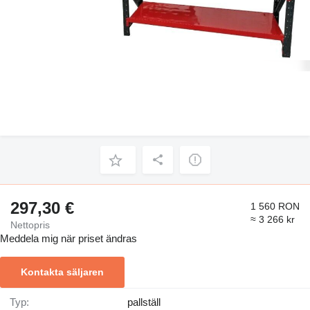
297,30 €
1 560 RON
≈ 3 266 kr
Nettopris
Meddela mig när priset ändras
Kontakta säljaren
Typ:
pallställ