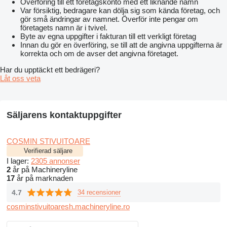
Överföring till ett företagskonto med ett liknande namn
Var försiktig, bedragare kan dölja sig som kända företag, och
gör små ändringar av namnet. Överför inte pengar om
företagets namn är i tvivel.
Byte av egna uppgifter i fakturan till ett verkligt företag
Innan du gör en överföring, se till att de angivna uppgifterna är
korrekta och om de avser det angivna företaget.
Har du upptäckt ett bedrägeri?
Låt oss veta
Säljarens kontaktuppgifter
COSMIN STIVUITOARE
Verifierad säljare
I lager:
2305 annonser
2
år på Machineryline
17
år på marknaden
4.7
34 recensioner
cosminstivuitoaresh.machineryline.ro