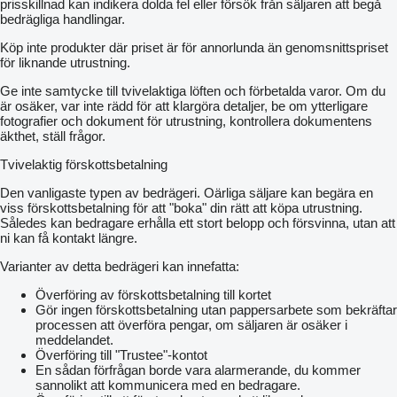
prisskillnad kan indikera dolda fel eller försök från säljaren att begå
bedrägliga handlingar.
Köp inte produkter där priset är för annorlunda än genomsnittspriset
för liknande utrustning.
Ge inte samtycke till tvivelaktiga löften och förbetalda varor. Om du
är osäker, var inte rädd för att klargöra detaljer, be om ytterligare
fotografier och dokument för utrustning, kontrollera dokumentens
äkthet, ställ frågor.
Tvivelaktig förskottsbetalning
Den vanligaste typen av bedrägeri. Oärliga säljare kan begära en
viss förskottsbetalning för att "boka" din rätt att köpa utrustning.
Således kan bedragare erhålla ett stort belopp och försvinna, utan att
ni kan få kontakt längre.
Varianter av detta bedrägeri kan innefatta:
Överföring av förskottsbetalning till kortet
Gör ingen förskottsbetalning utan pappersarbete som bekräftar
processen att överföra pengar, om säljaren är osäker i
meddelandet.
Överföring till "Trustee"-kontot
En sådan förfrågan borde vara alarmerande, du kommer
sannolikt att kommunicera med en bedragare.