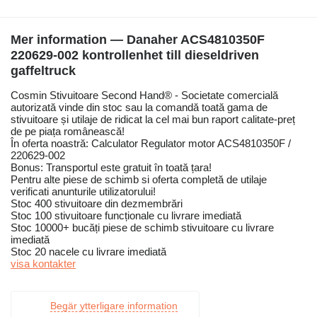
Mer information — Danaher ACS4810350F
220629-002 kontrollenhet till dieseldriven
gaffeltruck
Cosmin Stivuitoare Second Hand® - Societate comercială
autorizată vinde din stoc sau la comandă toată gama de
stivuitoare și utilaje de ridicat la cel mai bun raport calitate-preț
de pe piața românească!
În oferta noastră: Calculator Regulator motor ACS4810350F /
220629-002
Bonus: Transportul este gratuit în toată țara!
Pentru alte piese de schimb si oferta completă de utilaje
verificati anunturile utilizatorului!
Stoc 400 stivuitoare din dezmembrări
Stoc 100 stivuitoare funcționale cu livrare imediată
Stoc 10000+ bucăți piese de schimb stivuitoare cu livrare
imediată
Stoc 20 nacele cu livrare imediată
visa kontakter
Begär ytterligare information