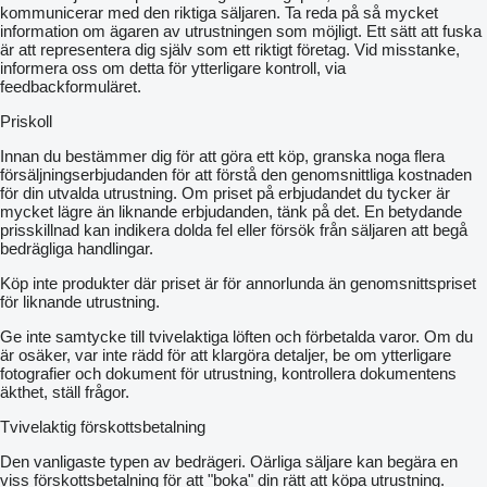
kommunicerar med den riktiga säljaren. Ta reda på så mycket
information om ägaren av utrustningen som möjligt. Ett sätt att fuska
är att representera dig själv som ett riktigt företag. Vid misstanke,
informera oss om detta för ytterligare kontroll, via
feedbackformuläret.
Priskoll
Innan du bestämmer dig för att göra ett köp, granska noga flera
försäljningserbjudanden för att förstå den genomsnittliga kostnaden
för din utvalda utrustning. Om priset på erbjudandet du tycker är
mycket lägre än liknande erbjudanden, tänk på det. En betydande
prisskillnad kan indikera dolda fel eller försök från säljaren att begå
bedrägliga handlingar.
Köp inte produkter där priset är för annorlunda än genomsnittspriset
för liknande utrustning.
Ge inte samtycke till tvivelaktiga löften och förbetalda varor. Om du
är osäker, var inte rädd för att klargöra detaljer, be om ytterligare
fotografier och dokument för utrustning, kontrollera dokumentens
äkthet, ställ frågor.
Tvivelaktig förskottsbetalning
Den vanligaste typen av bedrägeri. Oärliga säljare kan begära en
viss förskottsbetalning för att "boka" din rätt att köpa utrustning.