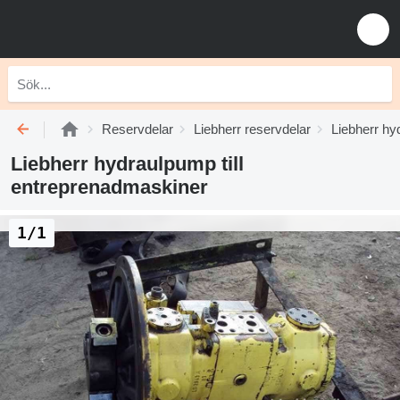
Reservdelar
Liebherr reservdelar
Liebherr hy
Liebherr hydraulpump till
entreprenadmaskiner
1/1