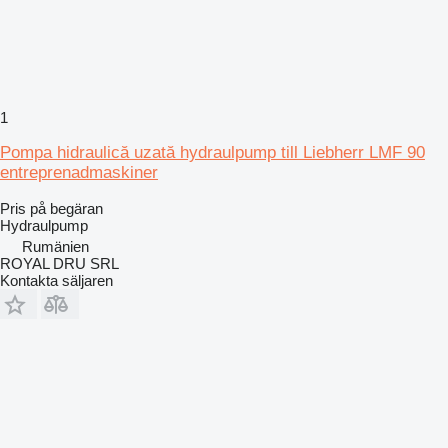
1
Pompa hidraulică uzată hydraulpump till Liebherr LMF 90
entreprenadmaskiner
Pris på begäran
Hydraulpump
Rumänien
ROYAL DRU SRL
Kontakta säljaren