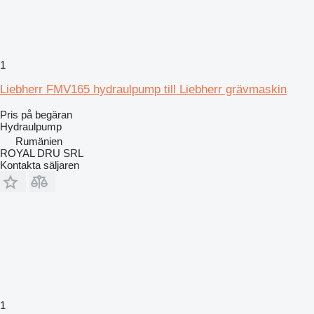
1
Liebherr FMV165 hydraulpump till Liebherr grävmaskin
Pris på begäran
Hydraulpump
Rumänien
ROYAL DRU SRL
Kontakta säljaren
1