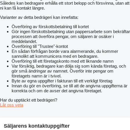
Således kan bedragare erhålla ett stort belopp och försvinna, utan att
ni kan få kontakt längre.
Varianter av detta bedrägeri kan innefatta:
Överföring av förskottsbetalning till kortet
Gör ingen förskottsbetalning utan pappersarbete som bekräftar
processen att överföra pengar, om säljaren är osäker i
meddelandet.
Överföring till "Trustee"-kontot
En sådan förfrågan borde vara alarmerande, du kommer
sannolikt att kommunicera med en bedragare.
Överföring till ett företagskonto med ett liknande namn
Var försiktig, bedragare kan dölja sig som kända företag, och
gör små ändringar av namnet. Överför inte pengar om
företagets namn är i tvivel.
Byte av egna uppgifter i fakturan till ett verkligt företag
Innan du gör en överföring, se till att de angivna uppgifterna är
korrekta och om de avser det angivna företaget.
Har du upptäckt ett bedrägeri?
Låt oss veta
Säljarens kontaktuppgifter