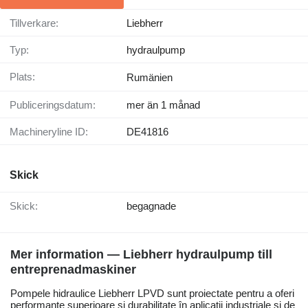
Tillverkare:
Liebherr
Typ:
hydraulpump
Plats:
Rumänien
Publiceringsdatum:
mer än 1 månad
Machineryline ID:
DE41816
Skick
Skick:
begagnade
Mer information — Liebherr hydraulpump till
entreprenadmaskiner
Pompele hidraulice Liebherr LPVD sunt proiectate pentru a oferi
performanțe superioare și durabilitate în aplicații industriale și de