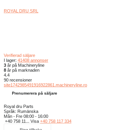
ROYAL DRU SRL
Verifierad säljare
I lager:
41408 annonser
3
år på Machineryline
8
år på marknaden
4.4
90 recensioner
site1742985491916922861.machineryline.ro
Prenumerera på säljare
Royal dru Parts
Språk:
Rumänska
Mån - Fre
08:00 - 16:00
+40 758 11...
Visa
+40 758 117 334
Ring tillbaka