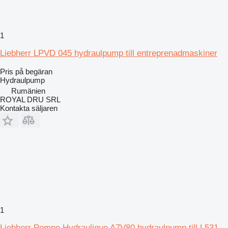
1
Liebherr LPVD 045 hydraulpump till entreprenadmaskiner
Pris på begäran
Hydraulpump
Rumänien
ROYAL DRU SRL
Kontakta säljaren
1
Liebherr Pompe Hydraulique A7V80 hydraulpump till L531