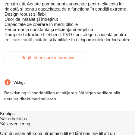
construcții. Aceste pompe sunt cunoscute pentru eficiența lor
ridicată și pentru capacitatea de a funcționa în condiții extreme
Design robust și fiabil
Ușor de instalat și întreținut
Capacitate de operare în medii dificile
Performanță constantă și eficiență energetică
Pompele hidraulice Liebherr LPVD sunt alegerea ideală pentru
cei care caută calitate și fiabilitate în echipamentele lor hidraulice
Begär ytterligare information
Viktigt
Beskrivning tillhandahållen av säljaren. Vänligen verifiera alla
detaljer direkt med säljaren.
Köptips
Säkerhetstips
Säljarverifiering
Om du väljer att köpa utrustning till ett lågt pris, se till att du