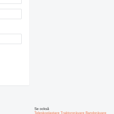
Se också
Teleskoplastare
Traktorgrävare
Bandgrävare