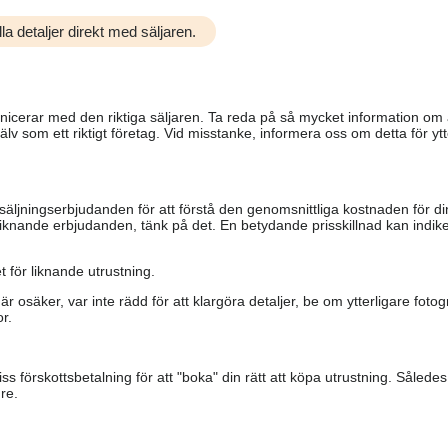
la detaljer direkt med säljaren.
ommunicerar med den riktiga säljaren. Ta reda på så mycket information o
älv som ett riktigt företag. Vid misstanke, informera oss om detta för ytte
säljningserbjudanden för att förstå den genomsnittliga kostnaden för di
iknande erbjudanden, tänk på det. En betydande prisskillnad kan indiker
 för liknande utrustning.
är osäker, var inte rädd för att klargöra detaljer, be om ytterligare fotog
r.
s förskottsbetalning för att "boka" din rätt att köpa utrustning. Såled
re.