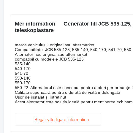
Mer information — Generator till JCB 535-125, 
teleskoplastare
marca vehiculului: original sau aftermarket
Compatibilitate: JCB 535-125, 535-140, 540-170, 541-70, 550
Alternator nou original sau aftermarket
compatibil cu modelele JCB 535-125
535-140
540-170
541-70
550-140
550-170
550-22. Alternatorul este conceput pentru a oferi performanțe fiab
Calitate superioară pentru o durată de viață îndelungată
Ușor de instalat și întreținut
Acest alternator este soluția ideală pentru menținerea echipame
Begär ytterligare information