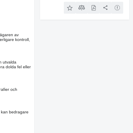
m ägaren av
rligare kontroll,
n utvalda
a dolda fel eller
rafier och
es kan bedragare