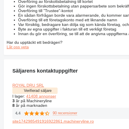
Överföring av förskottsbetalning till kortet
Gör ingen förskottsbetalning utan pappersarbete som bekräft
Överföring till "Trustee"-kontot
En sådan förfrågan borde vara alarmerande, du kommer san
Överföring till ett företagskonto med ett liknande namn
Var försiktig, bedragare kan dölja sig som kända företag, oc
Byte av egna uppgifter i fakturan till ett verkligt företag
Innan du gör en överföring, se till att de angivna uppgiftern
Har du upptäckt ett bedrägeri?
Låt oss veta
Säljarens kontaktuppgifter
ROYAL DRU SRL
Verifierad säljare
I lager:
41408 annonser
3
år på Machineryline
8
år på marknaden
90 recensioner
4.4
site1742985491916922861.machineryline.ro