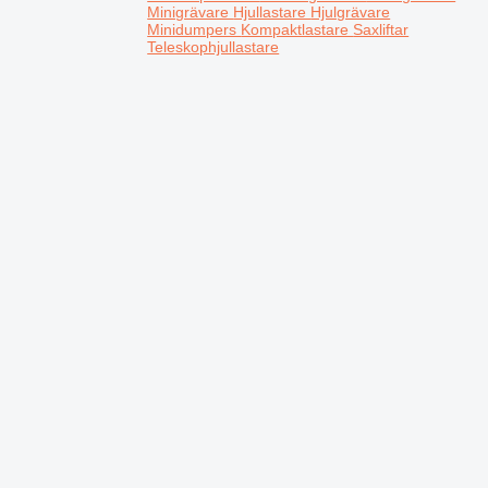
Minigrävare
Hjullastare
Hjulgrävare
Minidumpers
Kompaktlastare
Saxliftar
Teleskophjullastare