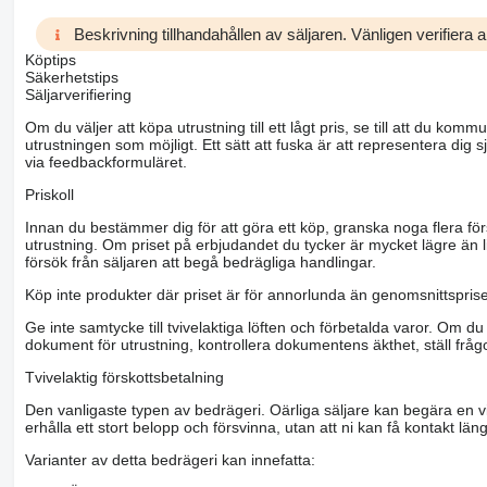
Beskrivning tillhandahållen av säljaren. Vänligen verifiera al
Köptips
Säkerhetstips
Säljarverifiering
Om du väljer att köpa utrustning till ett lågt pris, se till att du k
utrustningen som möjligt. Ett sätt att fuska är att representera dig sj
via feedbackformuläret.
Priskoll
Innan du bestämmer dig för att göra ett köp, granska noga flera för
utrustning. Om priset på erbjudandet du tycker är mycket lägre än l
försök från säljaren att begå bedrägliga handlingar.
Köp inte produkter där priset är för annorlunda än genomsnittspriset
Ge inte samtycke till tvivelaktiga löften och förbetalda varor. Om du 
dokument för utrustning, kontrollera dokumentens äkthet, ställ frågo
Tvivelaktig förskottsbetalning
Den vanligaste typen av bedrägeri. Oärliga säljare kan begära en vis
erhålla ett stort belopp och försvinna, utan att ni kan få kontakt läng
Varianter av detta bedrägeri kan innefatta: