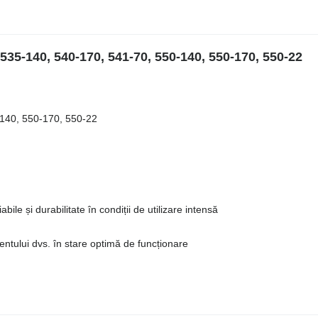
535-140, 540-170, 541-70, 550-140, 550-170, 550-22
-140, 550-170, 550-22
ile și durabilitate în condiții de utilizare intensă
ntului dvs. în stare optimă de funcționare