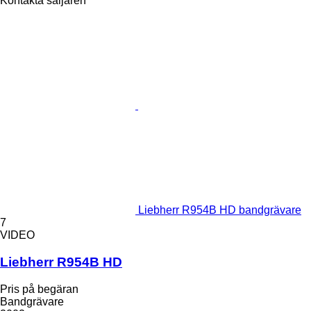
Kontakta säljaren
Liebherr R954B HD bandgrävare
7
VIDEO
Liebherr R954B HD
Pris på begäran
Bandgrävare