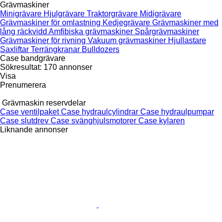
Grävmaskiner
Minigrävare
Hjulgrävare
Traktorgrävare
Midigrävare
Grävmaskiner för omlastning
Kedjegrävare
Grävmaskiner med
lång räckvidd
Amfibiska grävmaskiner
Spårgrävmaskiner
Grävmaskiner för rivning
Vakuum grävmaskiner
Hjullastare
Saxliftar
Terrängkranar
Bulldozers
Case bandgrävare
Sökresultat:
170 annonser
Visa
Prenumerera
Grävmaskin reservdelar
Case ventilpaket
Case hydraulcylindrar
Case hydraulpumpar
Case slutdrev
Case svänghjulsmotorer
Case kylaren
Liknande annonser