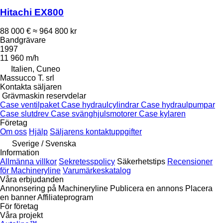
Hitachi EX800
88 000 €
≈ 964 800 kr
Bandgrävare
1997
11 960 m/h
Italien, Cuneo
Massucco T. srl
Kontakta säljaren
Grävmaskin reservdelar
Case ventilpaket
Case hydraulcylindrar
Case hydraulpumpar
Case slutdrev
Case svänghjulsmotorer
Case kylaren
Företag
Om oss
Hjälp
Säljarens kontaktuppgifter
Sverige / Svenska
Information
Allmänna villkor
Sekretesspolicy
Säkerhetstips
Recensioner
för Machineryline
Varumärkeskatalog
Våra erbjudanden
Annonsering på Machineryline
Publicera en annons
Placera
en banner
Affiliateprogram
För företag
Våra projekt