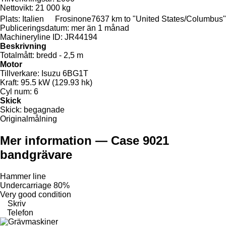
Nettovikt:
21 000 kg
Plats:
Italien
Frosinone
7637 km to "United States/Columbus"
Publiceringsdatum:
mer än 1 månad
Machineryline ID:
JR44194
Beskrivning
Totalmått:
bredd - 2,5 m
Motor
Tillverkare:
Isuzu 6BG1T
Kraft:
95.5 kW (129.93 hk)
Cyl num:
6
Skick
Skick:
begagnade
Originalmålning
Mer information — Case 9021
bandgrävare
Hammer line
Undercarriage 80%
Very good condition
Skriv
Telefon