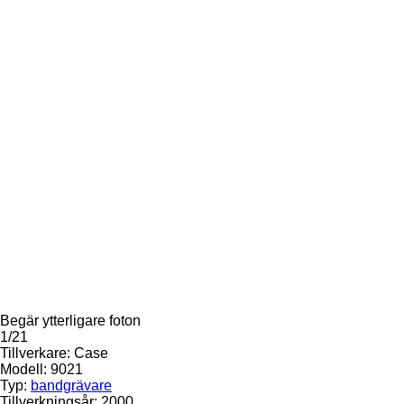
Begär ytterligare foton
1/21
Tillverkare:
Case
Modell:
9021
Typ:
bandgrävare
Tillverkningsår:
2000