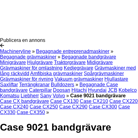
Publicera en annons
Machineryline
»
Begagnade entreprenadmaskiner
»
Begagnade grävmaskiner
»
Begagnade bandgrävare
Minigrävare
Hjulgrävare
Traktorgrävare
Midigrävare
Grävmaskiner för omlastning
Kedjegrävare
Grävmaskiner med
lång räckvidd
Amfibiska grävmaskiner
Spårgrävmaskiner
Grävmaskiner för rivning
Vakuum grävmaskiner
Hjullastare
Saxliftar
Terrängkranar
Bulldozers
»
Begagnade Case
bandgrävare
Caterpillar
Doosan
Hitachi
Hyundai
JCB
Kobelco
Komatsu
Liebherr
Sany
Volvo
»
Case 9021 bandgrävare
Case CX bandgrävare
Case CX130
Case CX210
Case CX220
Case CX240
Case CX250
Case CX290
Case CX300
Case
CX330
Case CX350
»
Case 9021 bandgrävare