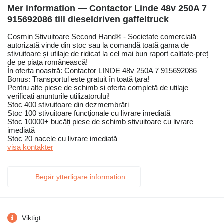
Mer information — Contactor Linde 48v 250A 7
915692086 till dieseldriven gaffeltruck
Cosmin Stivuitoare Second Hand® - Societate comercială
autorizată vinde din stoc sau la comandă toată gama de
stivuitoare și utilaje de ridicat la cel mai bun raport calitate-preț
de pe piața românească!
În oferta noastră: Contactor LINDE 48v 250A 7 915692086
Bonus: Transportul este gratuit în toată țara!
Pentru alte piese de schimb si oferta completă de utilaje
verificati anunturile utilizatorului!
Stoc 400 stivuitoare din dezmembrări
Stoc 100 stivuitoare funcționale cu livrare imediată
Stoc 10000+ bucăți piese de schimb stivuitoare cu livrare
imediată
Stoc 20 nacele cu livrare imediată
visa kontakter
Begär ytterligare information
Viktigt