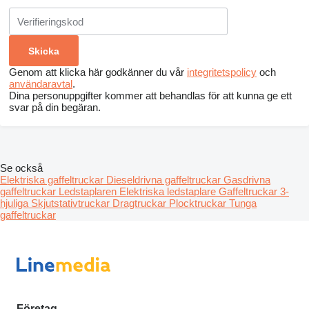
Genom att klicka här godkänner du vår
integritetspolicy
och
användaravtal
.
Dina personuppgifter kommer att behandlas för att kunna ge ett
svar på din begäran.
Se också
Elektriska gaffeltruckar
Dieseldrivna gaffeltruckar
Gasdrivna
gaffeltruckar
Ledstaplaren
Elektriska ledstaplare
Gaffeltruckar 3-
hjuliga
Skjutstativtruckar
Dragtruckar
Plocktruckar
Tunga
gaffeltruckar
Företag