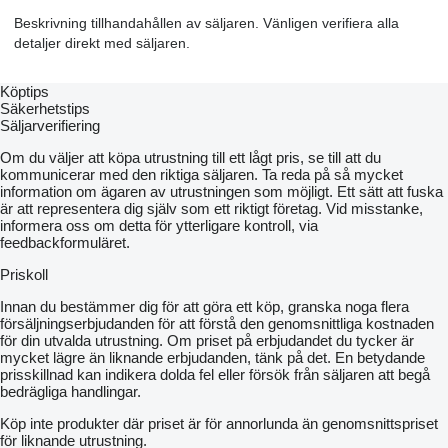
Beskrivning tillhandahållen av säljaren. Vänligen verifiera alla
detaljer direkt med säljaren.
Köptips
Säkerhetstips
Säljarverifiering
Om du väljer att köpa utrustning till ett lågt pris, se till att du
kommunicerar med den riktiga säljaren. Ta reda på så mycket
information om ägaren av utrustningen som möjligt. Ett sätt att fuska
är att representera dig själv som ett riktigt företag. Vid misstanke,
informera oss om detta för ytterligare kontroll, via
feedbackformuläret.
Priskoll
Innan du bestämmer dig för att göra ett köp, granska noga flera
försäljningserbjudanden för att förstå den genomsnittliga kostnaden
för din utvalda utrustning. Om priset på erbjudandet du tycker är
mycket lägre än liknande erbjudanden, tänk på det. En betydande
prisskillnad kan indikera dolda fel eller försök från säljaren att begå
bedrägliga handlingar.
Köp inte produkter där priset är för annorlunda än genomsnittspriset
för liknande utrustning.