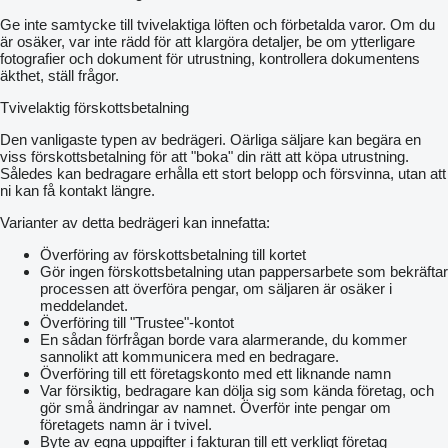
Ge inte samtycke till tvivelaktiga löften och förbetalda varor. Om du
är osäker, var inte rädd för att klargöra detaljer, be om ytterligare
fotografier och dokument för utrustning, kontrollera dokumentens
äkthet, ställ frågor.
Tvivelaktig förskottsbetalning
Den vanligaste typen av bedrägeri. Oärliga säljare kan begära en
viss förskottsbetalning för att "boka" din rätt att köpa utrustning.
Således kan bedragare erhålla ett stort belopp och försvinna, utan att
ni kan få kontakt längre.
Varianter av detta bedrägeri kan innefatta:
Överföring av förskottsbetalning till kortet
Gör ingen förskottsbetalning utan pappersarbete som bekräftar
processen att överföra pengar, om säljaren är osäker i
meddelandet.
Överföring till "Trustee"-kontot
En sådan förfrågan borde vara alarmerande, du kommer
sannolikt att kommunicera med en bedragare.
Överföring till ett företagskonto med ett liknande namn
Var försiktig, bedragare kan dölja sig som kända företag, och
gör små ändringar av namnet. Överför inte pengar om
företagets namn är i tvivel.
Byte av egna uppgifter i fakturan till ett verkligt företag