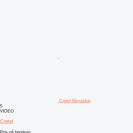
Cretel flåmaskin
5
VIDEO
Cretel
Pris på begäran