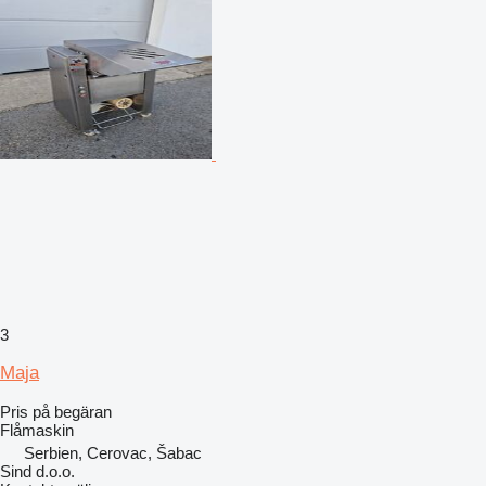
3
Maja
Pris på begäran
Flåmaskin
Serbien, Cerovac, Šabac
Sind d.o.o.