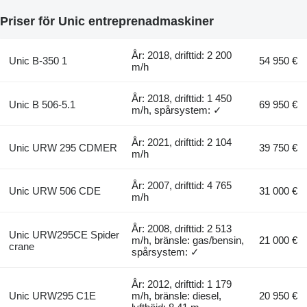
Priser för Unic entreprenadmaskiner
År: 2018, drifttid: 2 200
Unic B-350 1
54 950 €
m/h
År: 2018, drifttid: 1 450
Unic B 506-5.1
69 950 €
m/h, spårsystem: ✓
År: 2021, drifttid: 2 104
Unic URW 295 CDMER
39 750 €
m/h
År: 2007, drifttid: 4 765
Unic URW 506 CDE
31 000 €
m/h
År: 2008, drifttid: 2 513
Unic URW295CE Spider
m/h, bränsle: gas/bensin,
21 000 €
crane
spårsystem: ✓
År: 2012, drifttid: 1 179
Unic URW295 C1E
m/h, bränsle: diesel,
20 950 €