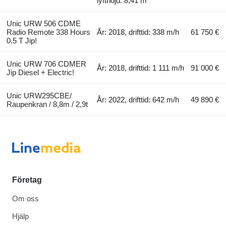
lyfthöjd: 8,41 m
Unic URW 506 CDME
Radio Remote 338 Hours
År: 2018, drifttid: 338 m/h
61 750 €
0.5 T Jip!
Unic URW 706 CDMER
År: 2018, drifttid: 1 111 m/h
91 000 €
Jip Diesel + Electric!
Unic URW295CBE/
År: 2022, drifttid: 642 m/h
49 890 €
Raupenkran / 8,8m / 2,9t
Företag
Om oss
Hjälp