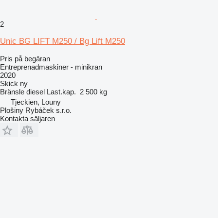
2
Unic BG LIFT M250 / Bg Lift M250
Pris på begäran
Entreprenadmaskiner - minikran
2020
Skick
ny
Bränsle
diesel
Last.kap.
2 500 kg
Tjeckien, Louny
Plošiny Rybáček s.r.o.
Kontakta säljaren