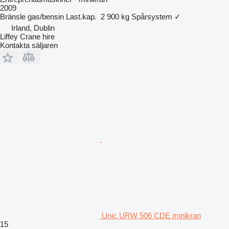
2009
Bränsle
gas/bensin
Last.kap.
2 900 kg
Spårsystem
✓
Irland, Dublin
Liffey Crane hire
Kontakta säljaren
Unic URW 506 CDE minikran
15