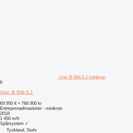
Unic B 506-5.1 minikran
6
Unic B 506-5.1
69 950 €
≈ 766 900 kr
Entreprenadmaskiner - minikran
2018
1 450 m/h
Spårsystem
✓
Tyskland, Stuhr