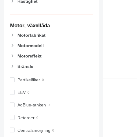
Hastighet
907
908
910
Motor, växellåda
914
918
Motorfabrikat
920
Motormodell
924
926
Motoreffekt
928
Bränsle
930
931
Partikelfilter
938
950
EEV
953
AdBlue-tanken
955
962
Retarder
963
966
Centralsmörjning
972