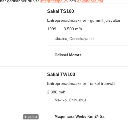
 här godkänner du vår
integritetspolicy
och
användaravtal
.
Sakai TS160
Entreprenadmaskiner - gummihjulsvältar
1999
3 500 m/h
Ukraina, Odesskaya obl
Odissei Motors
Sakai TW100
Entreprenadmaskiner - enkel trumvält
2 380 m/h
Mexiko, Chihuahua
Maquinaria Wiebe Km 24 Sa
VIDEO