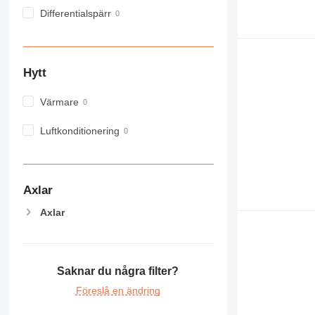
973
Differentialspärr
980
982
988
Hytt
990
992
Värmare
AP
Luftkonditionering
C-series
CB
CS
D series
Axlar
E-series
Axlar
F-series
GC
IT
M-series
Saknar du några filter?
MH
Föreslå en ändring
NR