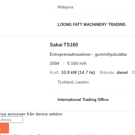
Malaysia
LOONG FATT MACHINERY TRADING
Sakai TS160
Entreprenadmaskiner - gummihjulsvältar
2004
5 160 m/h
Kraft
10.8 kW (14.7 hk)
Bränsle
diesel
D
Tyskland, Lautern
International Trading Office
nya annonser från denna sektion
a