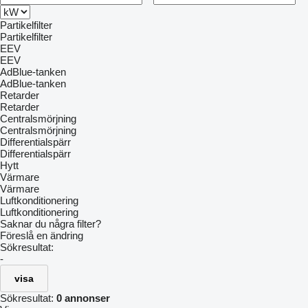
Partikelfilter
Partikelfilter
EEV
EEV
AdBlue-tanken
AdBlue-tanken
Retarder
Retarder
Centralsmörjning
Centralsmörjning
Differentialspärr
Differentialspärr
Hytt
Värmare
Värmare
Luftkonditionering
Luftkonditionering
Saknar du några filter?
Föreslå en ändring
Sökresultat:
-
visa
Sökresultat:
0 annonser