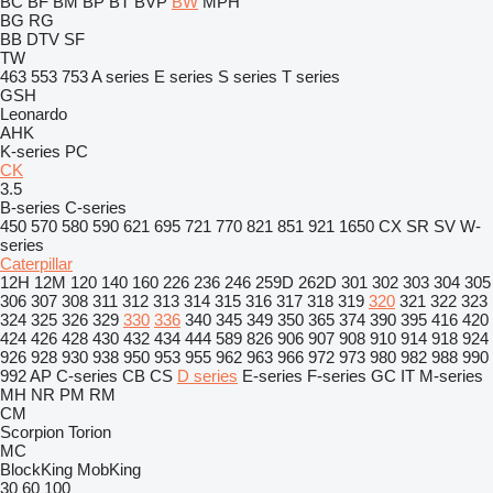
BC
BF
BM
BP
BT
BVP
BW
MPH
BG
RG
BB
DTV
SF
TW
463
553
753
A series
E series
S series
T series
GSH
Leonardo
AHK
K-series
PC
CK
3.5
B-series
C-series
450
570
580
590
621
695
721
770
821
851
921
1650
CX
SR
SV
W-
series
Caterpillar
12H
12M
120
140
160
226
236
246
259D
262D
301
302
303
304
305
306
307
308
311
312
313
314
315
316
317
318
319
320
321
322
323
324
325
326
329
330
336
340
345
349
350
365
374
390
395
416
420
424
426
428
430
432
434
444
589
826
906
907
908
910
914
918
924
926
928
930
938
950
953
955
962
963
966
972
973
980
982
988
990
992
AP
C-series
CB
CS
D series
E-series
F-series
GC
IT
M-series
MH
NR
PM
RM
CM
Scorpion
Torion
MC
BlockKing
MobKing
30
60
100