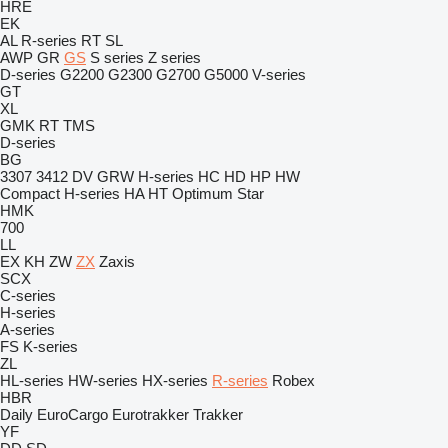
HRE
EK
AL
R-series
RT
SL
AWP
GR
GS
S series
Z series
D-series
G2200
G2300
G2700
G5000
V-series
GT
XL
GMK
RT
TMS
D-series
BG
3307
3412
DV
GRW
H-series
HC
HD
HP
HW
Compact
H-series
HA
HT
Optimum
Star
HMK
700
LL
EX
KH
ZW
ZX
Zaxis
SCX
C-series
H-series
A-series
FS
K-series
ZL
HL-series
HW-series
HX-series
R-series
Robex
HBR
Daily
EuroCargo
Eurotrakker
Trakker
YF