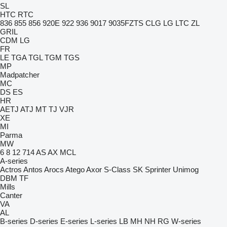
SL
HTC
RTC
836
855
856
920E
922
936
9017
9035FZTS
CLG
LG
LTC
ZL
GRIL
CDM
LG
FR
LE
TGA
TGL
TGM
TGS
MP
Madpatcher
MC
DS
ES
HR
AETJ
ATJ
MT
TJ
VJR
XE
MI
Parma
MW
6
8
12
714
AS
AX
MCL
A-series
Actros
Antos
Arocs
Atego
Axor
S-Class
SK
Sprinter
Unimog
DBM
TF
Mills
Canter
VA
AL
B-series
D-series
E-series
L-series
LB
MH
NH
RG
W-series