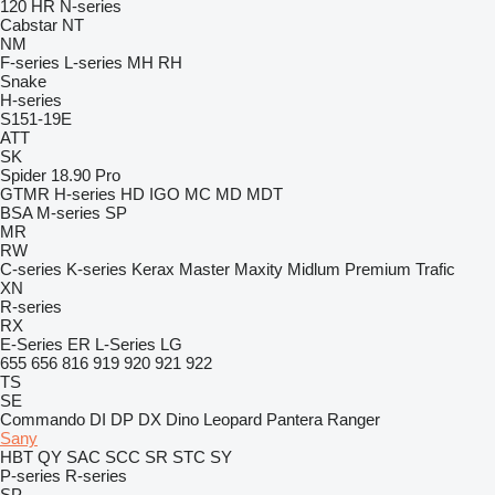
120
HR
N-series
Cabstar
NT
NM
F-series
L-series
MH
RH
Snake
H-series
S151-19E
ATT
SK
Spider 18.90 Pro
GTMR
H-series
HD
IGO
MC
MD
MDT
BSA
M-series
SP
MR
RW
C-series
K-series
Kerax
Master
Maxity
Midlum
Premium
Trafic
XN
R-series
RX
E-Series
ER
L-Series
LG
655
656
816
919
920
921
922
TS
SE
Commando
DI
DP
DX
Dino
Leopard
Pantera
Ranger
Sany
HBT
QY
SAC
SCC
SR
STC
SY
P-series
R-series
SP