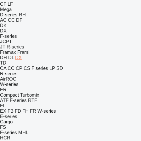
CF
LF
Mega
D-series
RH
AC
CC
DF
DK
DX
F-series
JCPT
JT
R-series
Framax
Frami
DH
DL
DX
TD
CA
CC
CP
CS
F series
LP
SD
R-series
AirROC
W-series
ER
Compact
Turbomix
ATF
F-series
RTF
FL
EX
FB
FD
FH
FR
W-series
E-series
Cargo
FS
F-series
MHL
HCR