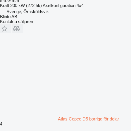
5 679 m/h
Kraft
200 kW (272 hk)
Axelkonfiguration
4x4
Sverige, Örnsköldsvik
Blinto AB
Kontakta säljaren
Atlas Copco D5 borrigg för delar
4