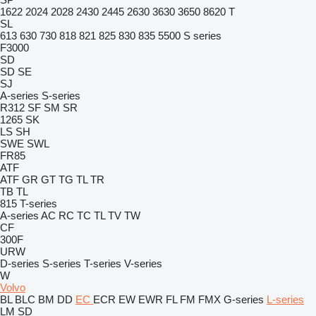
1622
2024
2028
2430
2445
2630
3630
3650
8620 T
SL
613
630
730
818
821
825
830
835
5500
S series
F3000
SD
SD
SE
SJ
A-series
S-series
R312
SF
SM
SR
1265
SK
LS
SH
SWE
SWL
FR85
ATF
ATF
GR
GT
TG
TL
TR
TB
TL
815
T-series
A-series
AC
RC
TC
TL
TV
TW
CF
300F
URW
D-series
S-series
T-series
V-series
W
Volvo
BL
BLC
BM
DD
EC
ECR
EW
EWR
FL
FM
FMX
G-series
L-series
LM
SD