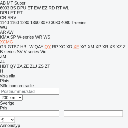
AB
MT
Super
6003
BS
DPU
ET
EW
EZ
RD
RT
WL
DPU
ET
RT
CR
SRV
1140
1160
1280
1390
3070
3080
4080
T-series
WG
AR
AW
KMA
SP
W-series
WR
WS
XCMG
GR
GTBZ
HB
LW
QAY
QY
RP
XC
XD
XE
XG
XM
XP
XR
XS
XZ
ZL
B-series
SV
V-series
Vio
ZM
ZL
HBT
QY
ZA
ZE
ZLJ
ZS
ZT
H
visa alla
Plats
Sök inom en radie
Sverige
Pris
–
Annonstyp