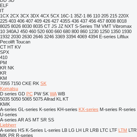
DD
SD
ELF
IT
1CX
2CX
3CX
3DX
4CX
5CX
16C-1
35Z-1
86
110
205
215
220X
225
403
406
407
409
426
427
435S
436
437
456
457
8008
8018
8025
8026
8030
8035
CT
JS
JZ
NXT
S-Series
TM
VMT
Vibromax
10
340AJ
450
460
520
600
660
680
800
860
1230
1250
1350
1930
1932
2030
2630
2646
3246
3369
3394
4069
4394
E-series
Liftlux
Pecolift
Toucan
CT
HT
KV
SPX
410
PM
KR
NK
KR
KM
7055
7150
CKE
RK
SK
Komatsu
D series
GD
PC
PW
SK
WA
WB
5035
5050
5065
5075
Allrad
KL
KT
KMK
A-series
GL-series
K-series
KH-series
KX-series
M-series
R-series
U-series
A-series
AR
AS
MT
SR
SS
Liebherr
A-series
HS
K-Series
L-series
LB
LG
LH
LR
LRB
LTC
LTF
LTM
LTR
MK
PR
R-series