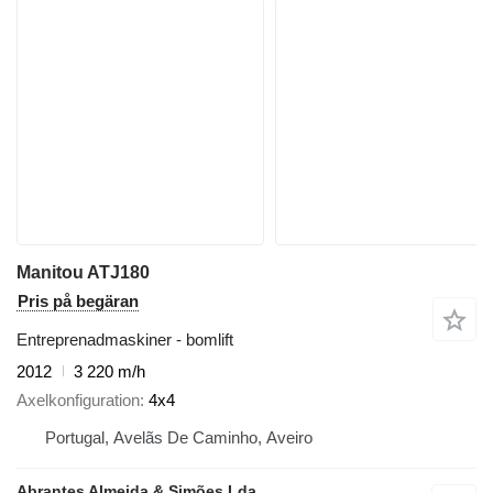
Manitou ATJ180
Pris på begäran
Entreprenadmaskiner - bomlift
2012
3 220 m/h
Axelkonfiguration
4x4
Portugal, Avelãs De Caminho, Aveiro
Abrantes Almeida & Simões Lda