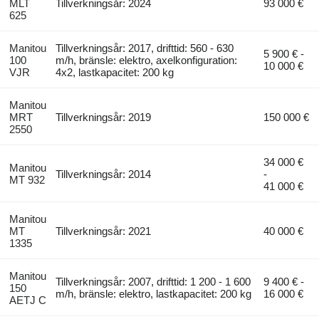
MLT
Tillverkningsår: 2024
93 000 €
625
Manitou
Tillverkningsår: 2017, drifttid: 560 - 630
5 900 € -
100
m/h, bränsle: elektro, axelkonfiguration:
10 000 €
VJR
4x2, lastkapacitet: 200 kg
Manitou
MRT
Tillverkningsår: 2019
150 000 €
2550
34 000 €
Manitou
Tillverkningsår: 2014
-
MT 932
41 000 €
Manitou
MT
Tillverkningsår: 2021
40 000 €
1335
Manitou
Tillverkningsår: 2007, drifttid: 1 200 - 1 600
9 400 € -
150
m/h, bränsle: elektro, lastkapacitet: 200 kg
16 000 €
AETJ C