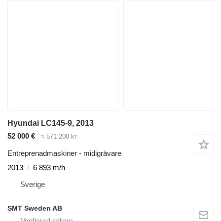
Hyundai LC145-9, 2013
52 000 €
≈ 571 200 kr
Entreprenadmaskiner - midigrävare
2013
6 893 m/h
Sverige
SMT Sweden AB