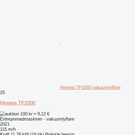
Hinowa TP2000 vakuumlyftare
25
Hinowa TP2000
100 kr
≈ 9,12 €
Entreprenadmaskiner - vakuumlyftare
2021
115 m/h
Kraft
11.76 kW (16 hk)
Bränsle
bensin