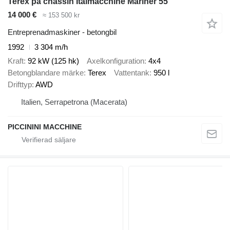
Terex på chassin Italmacchine Mariner 55
14 000 €
≈ 153 500 kr
Entreprenadmaskiner - betongbil
1992
3 304 m/h
Kraft
92 kW (125 hk)
Axelkonfiguration
4x4
Betongblandare märke
Terex
Vattentank
950 l
Drifttyp
AWD
Italien, Serrapetrona (Macerata)
PICCININI MACCHINE