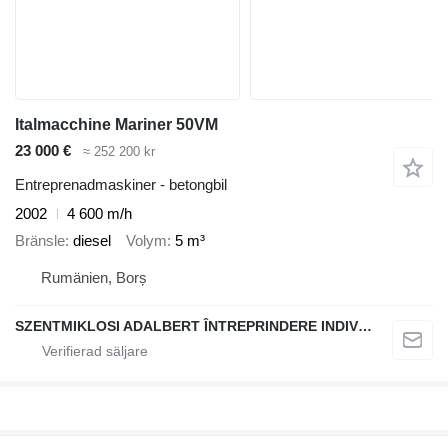
Italmacchine Mariner 50VM
23 000 €
≈ 252 200 kr
Entreprenadmaskiner - betongbil
2002
4 600 m/h
Bränsle
diesel
Volym
5 m³
Rumänien, Borș
SZENTMIKLOSI ADALBERT ÎNTREPRINDERE INDIVIDUALĂ