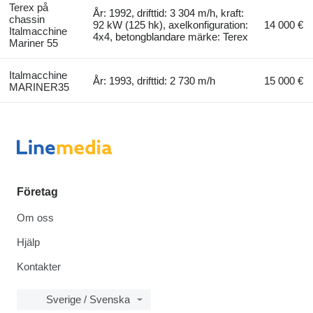
Terex på
År: 1992, drifttid: 3 304 m/h, kraft:
chassin
92 kW (125 hk), axelkonfiguration:
14 000 €
Italmacchine
4x4, betongblandare märke: Terex
Mariner 55
Italmacchine
År: 1993, drifttid: 2 730 m/h
15 000 €
MARINER35
Företag
Om oss
Hjälp
Kontakter
Sverige / Svenska