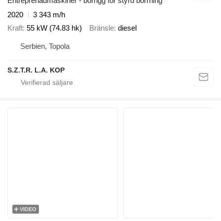
Entreprenadmaskiner - borrigg för styrd borrning
2020
3 343 m/h
Kraft
55 kW (74.83 hk)
Bränsle
diesel
Serbien, Topola
S.Z.T.R. L.A. KOP
VIDEO