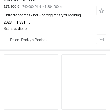
Ditch-Witch JT20
171 900 €
740 000 PLN
≈ 1 884 000 kr
Entreprenadmaskiner - borrigg för styrd borrning
2023
1 331 m/h
Bränsle
diesel
Polen, Radzyń Podlaski