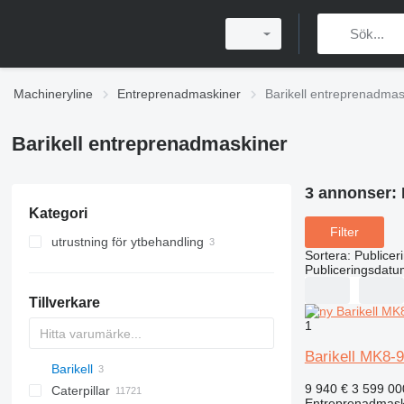
Machineryline
Entreprenadmaskiner
Barikell entreprenadmas
Barikell entreprenadmaskiner
3 annonser:
Kategori
Filter
utrustning för ytbehandling
Sortera
:
Publicer
glättningsmaskiner
Publiceringsdatu
Tillverkare
1
Barikell MK8-
Barikell
Titan
AL
SP
AX
X-Series
AFW
HD
FlexiROC
1304
400 - series
BC
9 940 €
3 599 0
Caterpillar
AS
SR
AP
ROC
1404
500 - series
BF
BG
BB
TW
463
GSH
Leonardo
AHK
K-series
CK
3.5
B-series
450
Entreprenadmaski