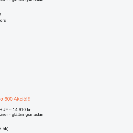
m
örs
o 600 Akció!!!
 HUF
≈ 14 910 kr
ner - glättningsmaskin
5 hk)