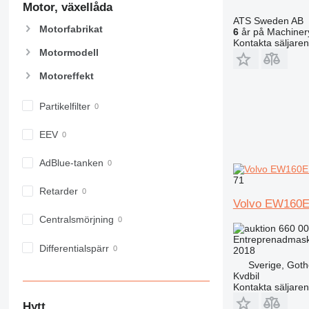
Motor, växellåda
906
ATS Sweden AB
907
Motorfabrikat
6
år på Machinery
908
Kontakta säljaren
Motormodell
910
914
Motoreffekt
918
924
Partikelfilter
926
EEV
928
930
AdBlue-tanken
938
71
950
Retarder
Volvo EW160
953
Centralsmörjning
955
660 00
962
Entreprenadmaski
Differentialspärr
2018
963
Sverige, Got
966
Kvdbil
Kontakta säljaren
972
973
Hytt