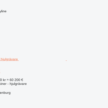
line
E
0 kr
≈ 60 200 €
ner - hjulgrävare
henburg