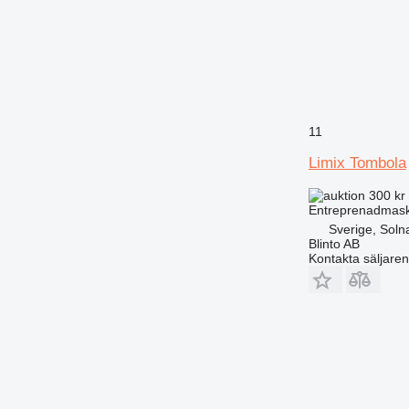
RM
11
Limix Tombola
300 kr
Entreprenadmask
Sverige, Soln
Blinto AB
Kontakta säljaren