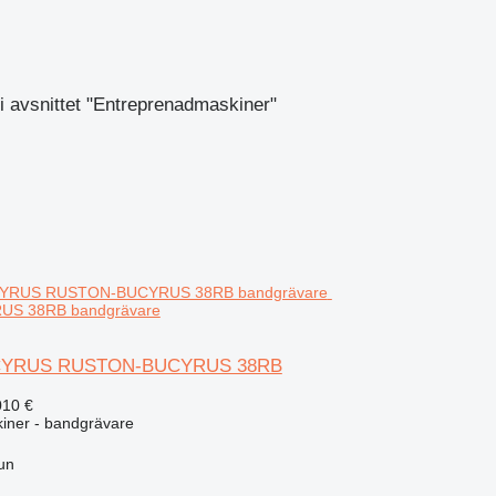
 avsnittet "Entreprenadmaskiner"
S 38RB bandgrävare
YRUS RUSTON-BUCYRUS 38RB
010 €
iner - bandgrävare
un