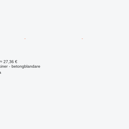
≈ 27,36 €
iner - betongblandare
a