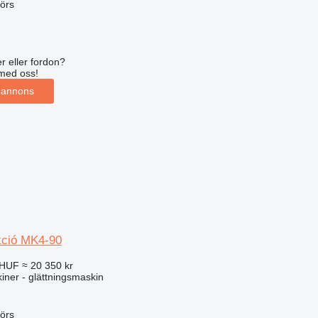
örs
r eller fordon?
med oss!
 annons
Akció MK4-90
 HUF
≈ 20 350 kr
ner - glättningsmaskin
örs