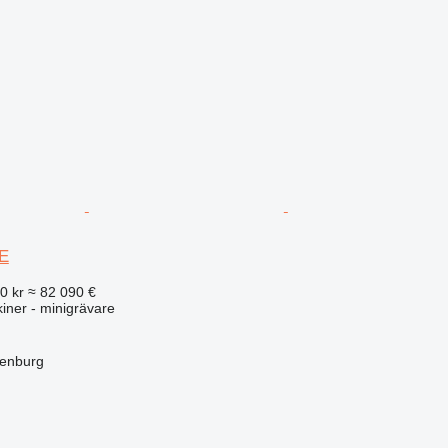
E
0 kr
≈ 82 090 €
ner - minigrävare
henburg