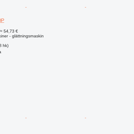
0P
≈ 54,73 €
ner - glättningsmaskin
8 hk)
a