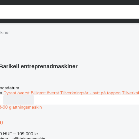
kiner
Barikell entreprenadmaskiner
ingsdatum
m
Dyrast överst
Billigast överst
Tillverkningsår - nytt på toppen
Tillverk
90
00 HUF
≈ 109 000 kr
ner - glättningsmaskin