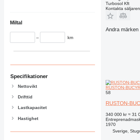
340
VMT
Turbosol Kft
345
Vibromax
Kontakta säljaren
349
Miltal
350
Andra märken i
365
–
km
374
390
395
416
420
424
Specifikationer
426
Nettovikt
RUSTON-BUCYRU
428
58
Drifttid
430
RUSTON-BUC
432
Lastkapacitet
434
340 000 kr
≈ 31 
Hastighet
Entreprenadmask
444
1970
589
Sverige, Stug
826