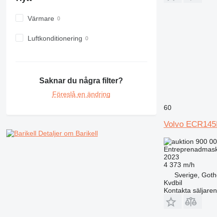
980
Värmare
982
988
Luftkonditionering
990
992
AP
C-series
Saknar du några filter?
CB
Föreslå en ändring
CS
60
D series
Volvo ECR145
E-series
Detaljer om Barikell
F-series
900 00
GC
Entreprenadmaski
2023
IT
4 373 m/h
M-series
Sverige, Got
Kvdbil
MH
Kontakta säljaren
NR
PM