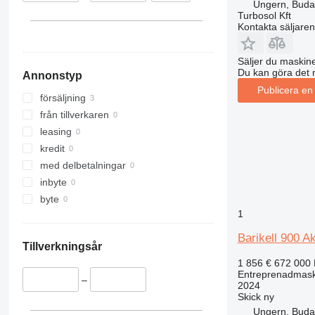
Ungern, Buda
312
427
3369
XS
Turbosol Kft
Kontakta säljaren
313
435S
3394
XZ
314
436
4069
ZL
Säljer du maskine
315
437
4394
Du kan göra det 
Annonstyp
316
456
E-series
Publicera en
317
457
Liftlux
försäljning
318
8008
Pecolift
från tillverkaren
319
8018
Toucan
leasing
320
8025
kredit
321
8026
med delbetalningar
322
8030
inbyte
323
8035
byte
1
324
CT
325
JS
Barikell 900 
Tillverkningsår
326
JZ
1 856 €
672 000
329
NXT
Entreprenadmaski
–
330
S-Series
2024
Skick
ny
336
TM
Ungern, Buda