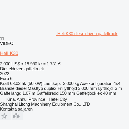
Heli K30 dieseldriven gaffeltruck
11
VIDEO
Heli K30
2 000 US$
≈ 18 980 kr
≈ 1 731 €
Dieseldriven gaffeltruck
2022
Euro 6
Kraft
68.03 hk (50 kW)
Last.kap.
3 000 kg
Axelkonfiguration
4x4
Bränsle
diesel
Masttyp
duplex
Fri lyfthöjd
3 000 mm
Lyfthöjd
3 m
Gaffellängd
1,07 m
Gaffelbredd
150 mm
Gaffeltjocklek
40 mm
Kina, Anhui Province , Hefei City
Shanghai Litong Machinery Equipment Co., LTD
Kontakta säljaren