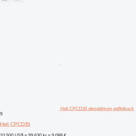
Heli CPCD35 dieseldriven gaffeltruck
9
Heli CPCD35
10 500 US$
≈ 99 630 kr
≈ 9 088 €