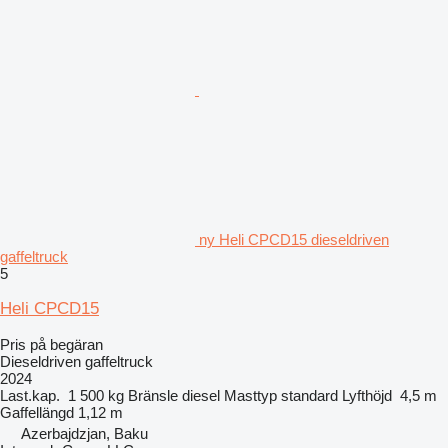
ny Heli CPCD15 dieseldriven
gaffeltruck
5
Heli CPCD15
Pris på begäran
Dieseldriven gaffeltruck
2024
Last.kap.
1 500 kg
Bränsle
diesel
Masttyp
standard
Lyfthöjd
4,5 m
Gaffellängd
1,12 m
Azerbajdzjan, Baku