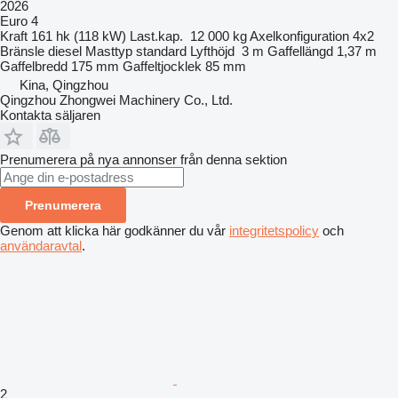
2026
Euro 4
Kraft
161 hk (118 kW)
Last.kap.
12 000 kg
Axelkonfiguration
4x2
Bränsle
diesel
Masttyp
standard
Lyfthöjd
3 m
Gaffellängd
1,37 m
Gaffelbredd
175 mm
Gaffeltjocklek
85 mm
Kina, Qingzhou
Qingzhou Zhongwei Machinery Co., Ltd.
Kontakta säljaren
Prenumerera på nya annonser från denna sektion
Prenumerera
Genom att klicka här godkänner du vår
integritetspolicy
och
användaravtal
.
2