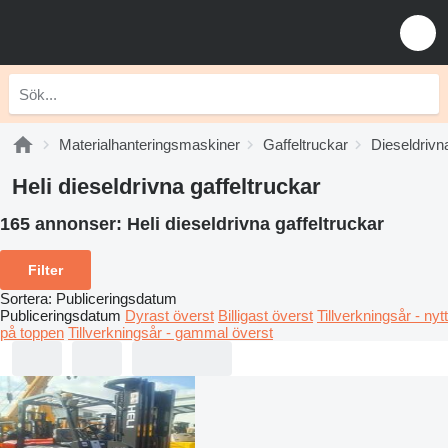
Materialhanteringsmaskiner
Gaffeltruckar
Dieseldrivna
Heli dieseldrivna gaffeltruckar
165 annonser:
Heli dieseldrivna gaffeltruckar
Filter
Sortera
:
Publiceringsdatum
Publiceringsdatum
Dyrast överst
Billigast överst
Tillverkningsår - nytt
på toppen
Tillverkningsår - gammal överst