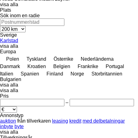
visa alla
Plats
Sök inom en radie
Sverige
Karlstad
visa alla
Europa
Polen
Tyskland
Österrike
Nederländerna
Danmark
Kroatien
Belgien
Frankrike
Portugal
Italien
Spanien
Finland
Norge
Storbritannien
Bulgarien
visa alla
visa alla
Pris
–
Annonstyp
auktion
från tillverkaren
leasing
kredit
med delbetalningar
inbyte
byte
visa alla
Tillverkningsår