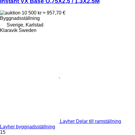
Instant VX Base O,75X2,5 / 1,3X2,5M
10 500 kr
≈ 957,70 €
Byggnadsställning
Sverige, Karlstad
Klaravik Sweden
Layher Delar till ramställning
Layher byggnadsställning
15