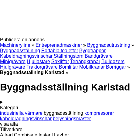
Publicera en annons
Machineryline
»
Entreprenadmaskiner
»
Byggnadsutrustning
»
Byggnadsställning
Portabla toaletter
Byggtrappor
Kabeldragningsvinschar
Ställningstorn
Bandgrävare
Minigrävare
Hjullastare
Saxliftar
Terrängkranar
Bulldozers
Hjulgrävare
Traktorgrävare
Bomliftar
Mobilkranar
Borriggar
»
Byggnadsställning Karlstad
»
Byggnadsställning Karlstad
Kategori
industriella värmare
byggnadsställning
kompressorer
kabeldragningsvinschar
belysningsmaster
visa alla
Tillverkare
Altrad
Combisafe
Instant
Layher