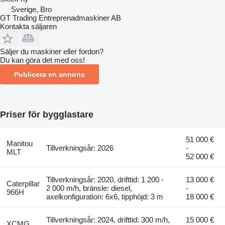
Sverige, Bro
GT Trading Entreprenadmaskiner AB
Kontakta säljaren
Säljer du maskiner eller fordon?
Du kan göra det med oss!
Publicera en annons
Priser för bygglastare
51 000 €
Manitou
Tillverkningsår: 2026
-
MLT
52 000 €
Tillverkningsår: 2020, drifttid: 1 200 -
13 000 €
Caterpillar
2 000 m/h, bränsle: diesel,
-
966H
axelkonfiguration: 6x6, tipphöjd: 3 m
18 000 €
Tillverkningsår: 2024, drifttid: 300 m/h,
15 000 €
XCMG