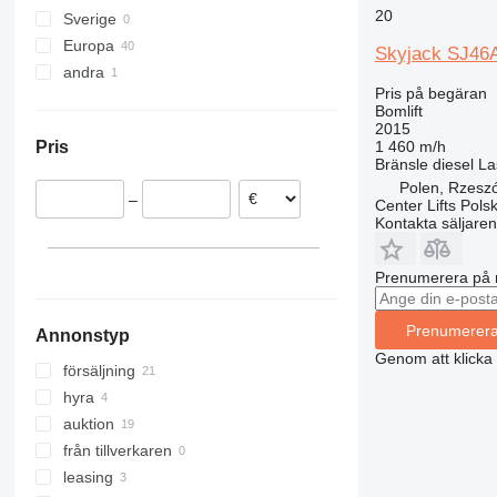
20
Sverige
Toucan
SJ 8831
Europa
SJ III 3219
Skyjack SJ46
andra
Storbritannien
Pris på begäran
Tyskland
Argentina
Bomlift
Nederländerna
2015
1 460 m/h
Pris
Rumänien
Bränsle
diesel
La
Polen
Polen, Rzesz
–
Center Lifts Pols
Spanien
Kontakta säljaren
Kroatien
Litauen
Prenumerera på 
visa alla
Prenumerer
Annonstyp
Genom att klicka
försäljning
hyra
auktion
från tillverkaren
leasing