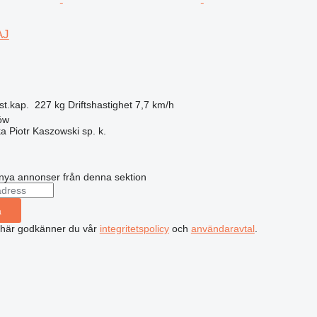
AJ
st.kap.
227 kg
Driftshastighet
7,7 km/h
ów
ka Piotr Kaszowski sp. k.
nya annonser från denna sektion
a
 här godkänner du vår
integritetspolicy
och
användaravtal
.