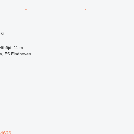
 kr
yfthöjd
11 m
a, ES Eindhoven
-4626