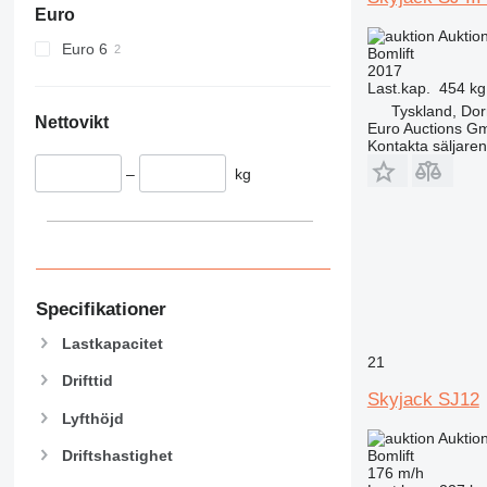
Euro
Auktio
Euro 6
Bomlift
2017
Last.kap.
454 kg
Tyskland, Do
Nettovikt
Euro Auctions G
Kontakta säljaren
–
kg
Specifikationer
Lastkapacitet
21
Drifttid
Skyjack SJ12
Lyfthöjd
Auktio
Driftshastighet
Bomlift
176 m/h