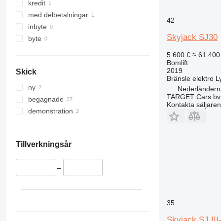
kredit
med delbetalningar
42
inbyte
Skyjack SJ30
byte
5 600 €
≈ 61 400
Bomlift
2019
Skick
Bränsle
elektro
L
ny
Nederländern
TARGET Cars bv
begagnade
Kontakta säljaren
demonstration
Tillverkningsår
–
35
Skyjack SJ III