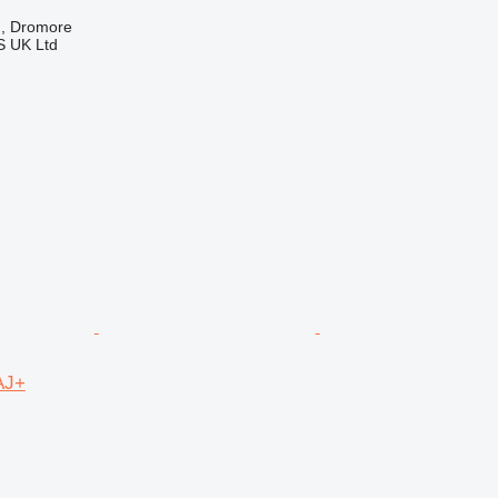
n, Dromore
 UK Ltd
AJ+