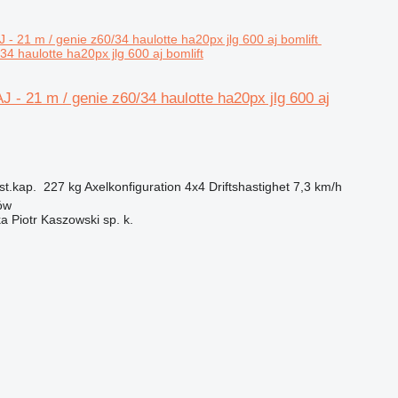
34 haulotte ha20px jlg 600 aj bomlift
 - 21 m / genie z60/34 haulotte ha20px jlg 600 aj
st.kap.
227 kg
Axelkonfiguration
4x4
Driftshastighet
7,3 km/h
ów
ka Piotr Kaszowski sp. k.