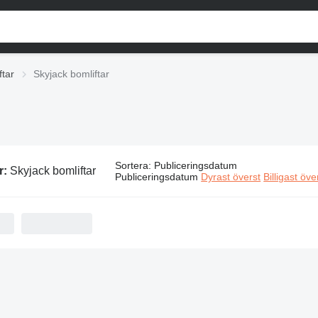
ftar
Skyjack bomliftar
Sortera
:
Publiceringsdatum
r:
Skyjack bomliftar
Publiceringsdatum
Dyrast överst
Billigast öve