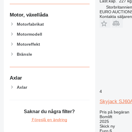
Last.kap.
227 kg
Storbritannie
EURO AUCTIONS
Motor, växellåda
Kontakta säljaren
Motorfabrikat
Motormodell
Motoreffekt
Bränsle
Axlar
Axlar
4
Skyjack SJ60
Saknar du några filter?
Pris på begäran
Bomlift
Föreslå en ändring
2025
Skick
ny
Euro 6