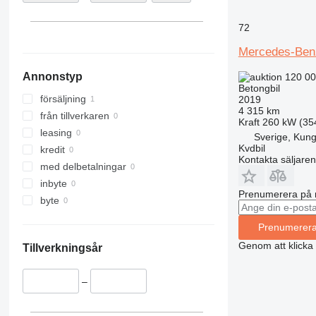
visa alla
Indien
Uruguay
72
Uzbekistan
Moldavien
Kenya
Mercedes-Ben
Annonstyp
120 00
Betongbil
försäljning
2019
4 315 km
från tillverkaren
Kraft
260 kW (35
leasing
Sverige, Kung
Kvdbil
kredit
Kontakta säljaren
med delbetalningar
inbyte
Prenumerera på 
byte
Prenumerer
Genom att klicka
Tillverkningsår
–