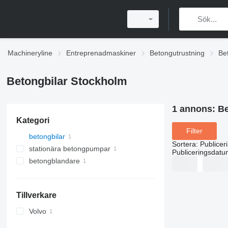
Machineryline
Entreprenadmaskiner
Betongutrustning
Be
Betongbilar Stockholm
1 annons:
Be
Kategori
Filter
betongbilar
Sortera
:
Publicer
stationära betongpumpar
Publiceringsdatu
betongblandare
Tillverkare
Volvo
FH