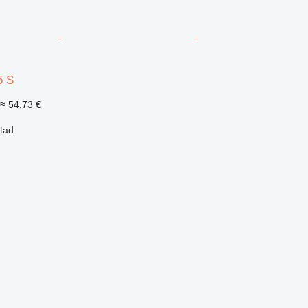
5 S
≈ 54,73 €
stad