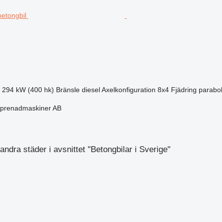
294 kW (400 hk)
Bränsle
diesel
Axelkonfiguration
8x4
Fjädring
parabol
eprenadmaskiner AB
ndra städer i avsnittet "Betongbilar i Sverige"