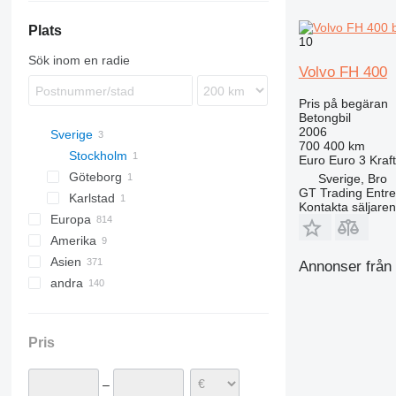
Plats
10
Sök inom en radie
Volvo FH 400
Pris på begäran
Betongbil
2006
Sverige
700 400 km
Stockholm
Euro
Euro 3
Kraft
Göteborg
Sverige, Bro
GT Trading Entr
Karlstad
Kontakta säljaren
Europa
Amerika
Polen
Asien
Nederländerna
Mexiko
Annonser från a
andra
Tyskland
USA
Kina
Italien
Turkiet
Ukraina
Rumänien
Förenade Arabemiraten
Marocko
Pris
Ungern
Georgien
Brasilien
Belgien
Kazakstan
Colombia
–
Tjeckien
Japan
Argentina