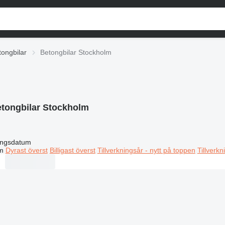
tongbilar
Betongbilar Stockholm
tongbilar Stockholm
ingsdatum
m
Dyrast överst
Billigast överst
Tillverkningsår - nytt på toppen
Tillverk