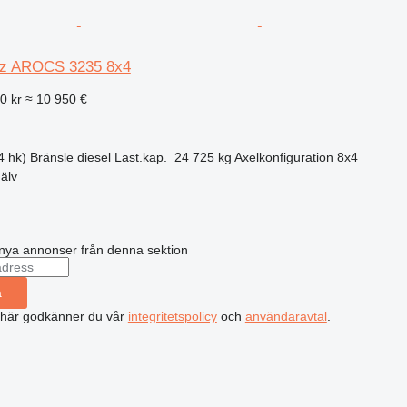
z AROCS 3235 8x4
0 kr
≈ 10 950 €
4 hk)
Bränsle
diesel
Last.kap.
24 725 kg
Axelkonfiguration
8x4
älv
nya annonser från denna sektion
a
 här godkänner du vår
integritetspolicy
och
användaravtal
.