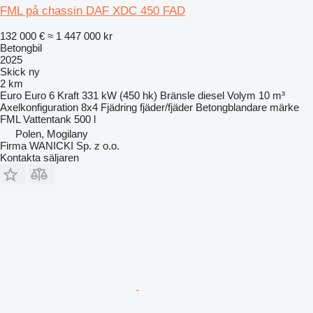
FML på chassin DAF XDC 450 FAD
132 000 €
≈ 1 447 000 kr
Betongbil
2025
Skick
ny
2 km
Euro
Euro 6
Kraft
331 kW (450 hk)
Bränsle
diesel
Volym
10 m³
Axelkonfiguration
8x4
Fjädring
fjäder/fjäder
Betongblandare märke
FML
Vattentank
500 l
Polen, Mogilany
Firma WANICKI Sp. z o.o.
Kontakta säljaren