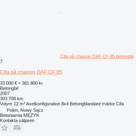
Cifa på chassin DAF CF 85 betongbil
7
Cifa på chassin DAF CF 85
33 000 €
≈ 361 800 kr
Betongbil
2007
303 708 km
Volym
12 m³
Axelkonfiguration
8x4
Betongblandare märke
Cifa
Polen, Nowy Sącz
Betoniarnia MĘŻYK
Kontakta säljaren