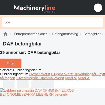
Entreprenadmaskiner
Betongutrustning
Betongbilar
DAF betongbilar
39 annonser:
DAF betongbilar
Filter
Sortera
:
Publiceringsdatum
Publiceringsdatum
Dyrast överst
Billigast överst
Tillverkningsår - nytt
på toppen
Tillverkningsår - gammal överst
Miltal ⬊
Miltal ⬈