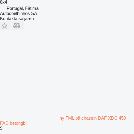
8x4
Portugal, Fátima
Autocoelhinhos SA
Kontakta säljaren
ny FML på chassin DAF XDC 450
FAD betongbil
9