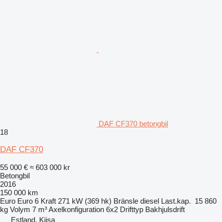
DAF CF370 betongbil
18
DAF CF370
55 000 €
≈ 603 000 kr
Betongbil
2016
150 000 km
Euro
Euro 6
Kraft
271 kW (369 hk)
Bränsle
diesel
Last.kap.
15 860
kg
Volym
7 m³
Axelkonfiguration
6x2
Drifttyp
Bakhjulsdrift
Estland, Kiisa