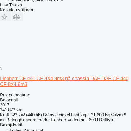
Law Trucks
Kontakta säljaren
1
Liebherr CF 440 CF 8X4 9m3 på chassin DAF DAF CF 440
CF 8X4 9m3
Pris på begäran
Betongbil
2017
241 873 km
Kraft
323 kW (440 hk)
Bränsle
diesel
Last.kap.
21 600 kg
Volym
9
m³
Betongblandare märke
Liebherr
Vattentank
600 l
Drifttyp
Bakhjulsdrift
Ukraina, Chernivtsi