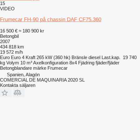
15
VIDEO
Frumecar FH-90 på chassin DAF CF75.360
16 500 €
≈ 180 900 kr
Betongbil
2007
434 818 km
19 572 m/h
Euro
Euro 4
Kraft
265 kW (360 hk)
Bränsle
diesel
Last.kap.
19 740
kg
Volym
10 m³
Axelkonfiguration
8x4
Fjädring
fjäder/fjäder
Betongblandare märke
Frumecar
Spanien, Alagón
COMERCIAL DE MAQUINARIA 2020 SL
Kontakta säljaren