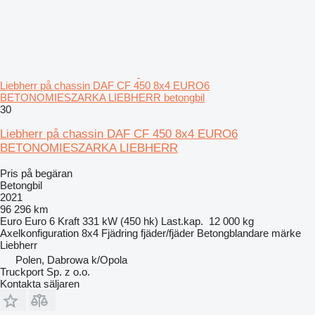
Liebherr på chassin DAF CF 450 8x4 EURO6
BETONOMIESZARKA LIEBHERR betongbil
30
Liebherr på chassin DAF CF 450 8x4 EURO6
BETONOMIESZARKA LIEBHERR
Pris på begäran
Betongbil
2021
96 296 km
Euro
Euro 6
Kraft
331 kW (450 hk)
Last.kap.
12 000 kg
Axelkonfiguration
8x4
Fjädring
fjäder/fjäder
Betongblandare märke
Liebherr
Polen, Dabrowa k/Opola
Truckport Sp. z o.o.
Kontakta säljaren