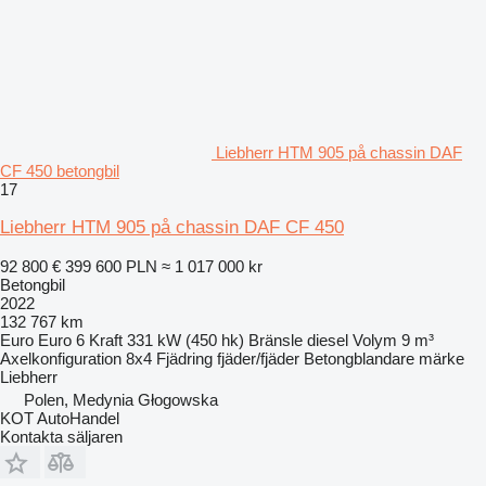
Liebherr HTM 905 på chassin DAF
CF 450 betongbil
17
Liebherr HTM 905 på chassin DAF CF 450
92 800 €
399 600 PLN
≈ 1 017 000 kr
Betongbil
2022
132 767 km
Euro
Euro 6
Kraft
331 kW (450 hk)
Bränsle
diesel
Volym
9 m³
Axelkonfiguration
8x4
Fjädring
fjäder/fjäder
Betongblandare märke
Liebherr
Polen, Medynia Głogowska
KOT AutoHandel
Kontakta säljaren