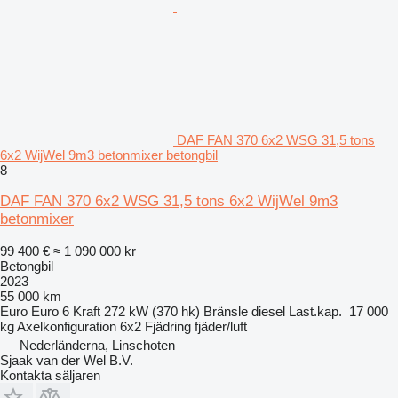
DAF FAN 370 6x2 WSG 31,5 tons
6x2 WijWel 9m3 betonmixer betongbil
8
DAF FAN 370 6x2 WSG 31,5 tons 6x2 WijWel 9m3
betonmixer
99 400 €
≈ 1 090 000 kr
Betongbil
2023
55 000 km
Euro
Euro 6
Kraft
272 kW (370 hk)
Bränsle
diesel
Last.kap.
17 000
kg
Axelkonfiguration
6x2
Fjädring
fjäder/luft
Nederländerna, Linschoten
Sjaak van der Wel B.V.
Kontakta säljaren